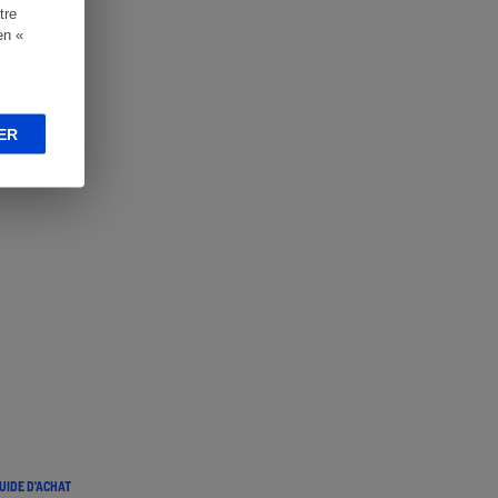
tre
en «
ER
UIDE D'ACHAT