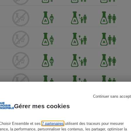
s
Réfrigérateur
Continuer sans accept
Gérer mes cookies
Choisir Ensemble et ses
7 partenaires
utilisent des traceurs pour mesurer
ience, la performance, personnaliser les contenus, les partager, optimiser la