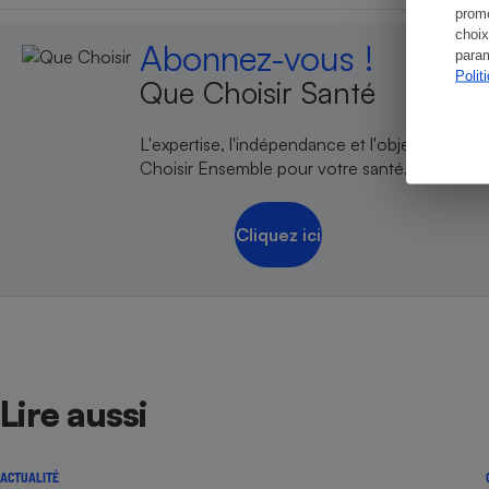
promo
choix
Abonnez-vous !
param
Polit
Que Choisir Santé
L'expertise, l'indépendance et l'objectivité de
Choisir Ensemble pour votre santé.
Cliquez ici
Lire aussi
ACTUALITÉ