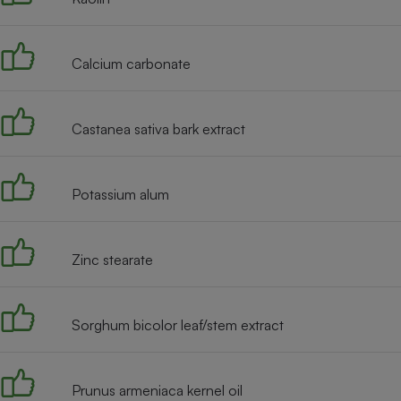
Radiateur électrique
Calcium carbonate
Téléphone mobile -
Smartphone
Plaque de cuisson à
induction
Castanea sativa bark extract
Climatiseur -
Potassium alum
Ventilateur
Zinc stearate
Antivirus
Climatiseur -
Ventilateur
Sorghum bicolor leaf/stem extract
Prunus armeniaca kernel oil