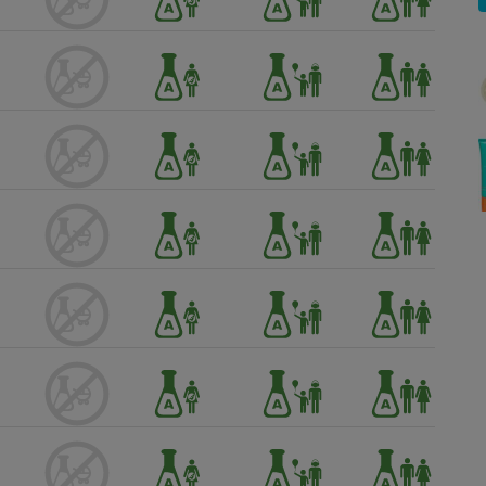
Électricité - Gaz
Appareil photo
numérique
Four encastrable
Lessive
Aspirateur