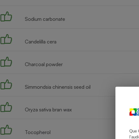
Sodium carbonate
Cafetière à expresso
Candelilla cera
Charcoal powder
Simmondsia chinensis seed oil
Robot ménager
Oryza sativa bran wax
Que 
Tocopherol
l’aud