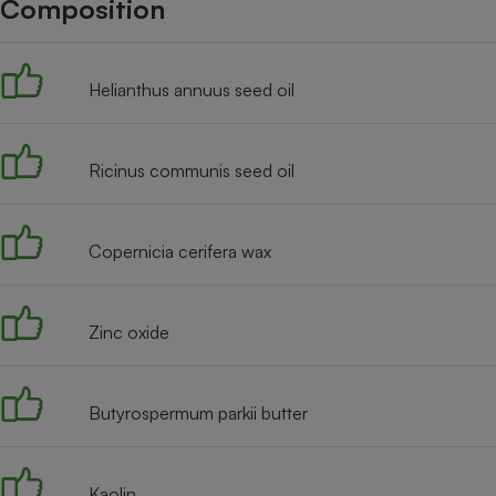
Composition
Internet
Gros électroménager
Téléphonie
Helianthus annuus seed oil
Petit électroménager 
Complément
alimentaire
Mutuelle
Assurance emprunteu
Ricinus communis seed oil
Copernicia cerifera wax
Matelas
Champa
boutei
Banque 
Zinc oxide
Téléviseur
Antimoustique
Lave-linge
Butyrospermum parkii butter
Kaolin