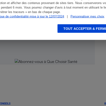
tion et afficher des contenus provenant de sites tiers. Nous conserverons vo
 pendant 6 mois. Vous pourrez changer d’avis à tout moment en utilisant le li
étrer les traceurs » en bas de chaque page.
ique de confidentialité mise à jour le 12/07/2024
|
Personnaliser mes choix
TOUT ACCEPTER & FERM
 Que
CONSEILS
G