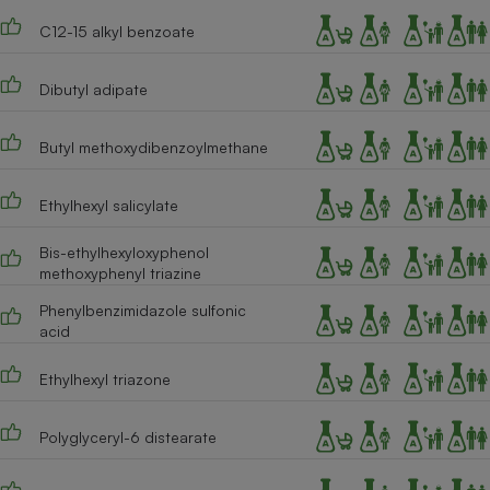
Téléphone mobile -
Smartphone
C12-15 alkyl benzoate
Plaque de cuisson à
induction
Dibutyl adipate
Butyl methoxydibenzoylmethane
Climatiseur -
Ventilateur
Ethylhexyl salicylate
Antivirus
Bis-ethylhexyloxyphenol
methoxyphenyl triazine
Climatiseur -
Ventilateur
Phenylbenzimidazole sulfonic
acid
Ethylhexyl triazone
Polyglyceryl-6 distearate