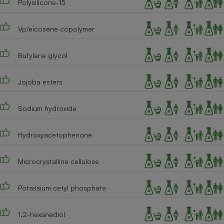
Polysilicone-15
Cafetière à expressos
Vp/eicosene copolymer
Butylene glycol
Jojoba esters
Sodium hydroxide
Robot ménager
Hydroxyacetophenone
Microcrystalline cellulose
Potassium cetyl phosphate
1,2-hexanediol