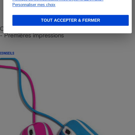
Personnaliser mes choix
TOUT ACCEPTER & FERMER
Cafetière à capsules zéro déchet CoffeeB (vidéo)
- Premières impressions
CONSEILS