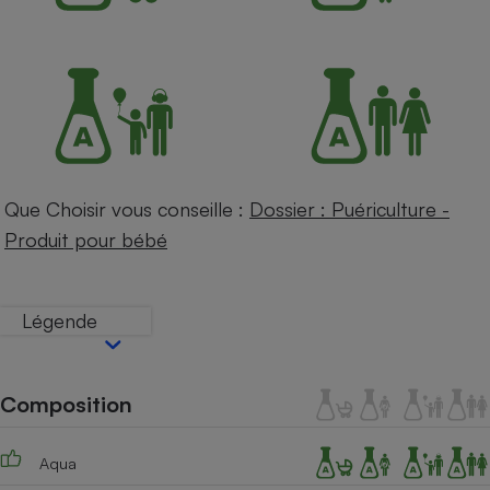
Petit électroménager - U
Complément
alimentaire
Mutuelle
Assurance emprunteur
Que Choisir vous conseille :
Dossier : Puériculture -
Matelas
Champagne
bouteille
Produit pour bébé
Banque en 
Téléviseur
Antimoustique
Lave-linge
Légende
Composition
Radiateur électrique
Aqua