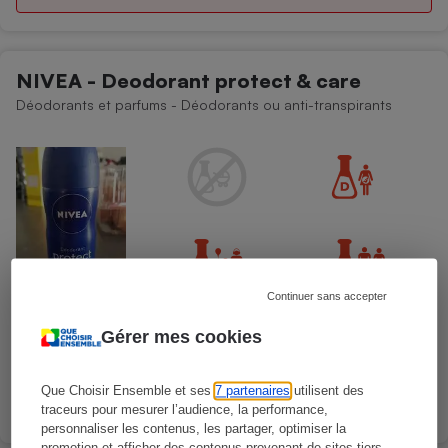
NIVEA - Deodorant protect & care
Déodorants et parfums - Déodorants ou anti-transpirants
Continuer sans accepter
Gérer mes cookies
Que Choisir Ensemble et ses
7 partenaires
utilisent des
Présence d'allergènes
traceurs pour mesurer l’audience, la performance,
personnaliser les contenus, les partager, optimiser la