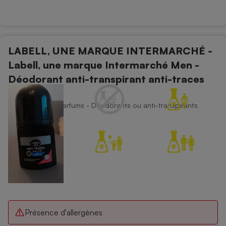
Téléphone mobile -
Smartphone
Plaque de cuisson à
induction
LABELL, UNE MARQUE INTERMARCHÉ -
Labell, une marque Intermarché Men -
Climatiseur -
Déodorant anti-transpirant anti-traces
Ventilateur
48 heures
Déodorants et parfums - Déodorants ou anti-transpirants
Antivirus
Climatiseur -
Ventilateur
Présence d'allergènes