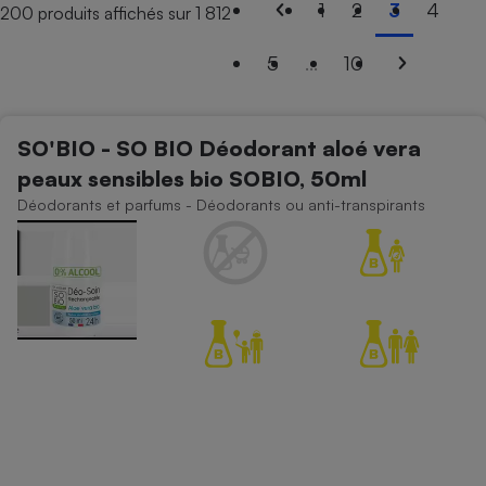
1
2
3
4
200 produits affichés sur 1 812
Petit électroménager - U
Complément
5
...
10
alimentaire
Mutuelle
Assurance emprunteur
SO'BIO - SO BIO Déodorant aloé vera
peaux sensibles bio SOBIO, 50ml
Déodorants et parfums - Déodorants ou anti-transpirants
Matelas
Champagne
bouteille
Banque en 
Téléviseur
Antimoustique
Lave-linge
Radiateur électrique