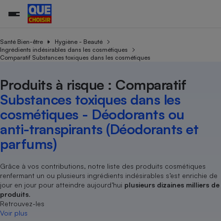
Santé Bien-être
Hygiène - Beauté
Ingrédients indésirables dans les cosmétiques
Comparatif Substances toxiques dans les cosmétiques
Additifs a
Comparate
Comparatif
Comparateu
Comparatif
Comparateu
Comparatif
Comparati
Substances
Toutes les actualités
Tous les services
Tous nos combats
L’association
Organismes de défense 
Train
supermarc
cosmétiqu
Produits à risque : Comparatif
Comparateu
Achat - Vente - Travaux
Démarche administrative
Enquêtes
Nos actions
Nos missions
Système judiciaire
Transport aérien
gratuit
Substances toxiques dans les
Copropriété
Famille
Guides d'achat
Nos grandes victoires
Notre méthodologie
cosmétiques - Déodorants ou
Location
Senior
Comparateu
Comparate
Comparati
Comparatif
Comparate
Comparatif
Comparatif
Conseils
Les billets de la présidente
Notre financement
anti-transpirants (Déodorants et
supermarc
électrique
Service marchand
Magasin - Grande surfac
Sport
Soumettre un litige
Brèves
Nos associations locales
Nos partenaires
parfums)
Air
Marketing - Fidélisation
Vacances - Tourisme
Lettres types
Nous rejoindre
Nous rejoindre
Déchet
Méthode de vente - Abu
Rencontrer une association locale
Comparate
Comparatif
Comparatif
Comparatif
Comparatif
Grâce à vos contributions, notre liste des produits cosmétiques
En savoir plus sur Que Choisir Ensemble
Eau
renfermant un ou plusieurs ingrédients indésirables s’est enrichie de
s
Agriculture
Achat - Vente - Location
jour en jour pour atteindre aujourd’hui
plusieurs dizaines milliers de
Energie
produits
.
Nutrition
Assurance auto
Retrouvez-les
-nous ?
Produit alimentaire
Carburant
Comparati
Comparati
Comparati
Comparate
Voir plus