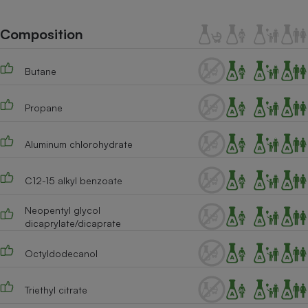
Téléphone mobile -
Smartphone
Plaque de cuisson à
Composition
induction
Butane
Climatiseur -
Propane
Ventilateur
Aluminum chlorohydrate
Antivirus
Climatiseur -
C12-15 alkyl benzoate
Ventilateur
Neopentyl glycol
dicaprylate/dicaprate
Octyldodecanol
Triethyl citrate