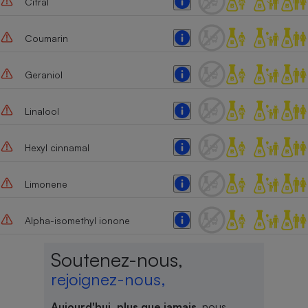
Citral
Coumarin
Geraniol
Linalool
Hexyl cinnamal
Limonene
Alpha-isomethyl ionone
Soutenez-nous,
rejoignez-nous,
Aujourd'hui, plus que jamais
, nous