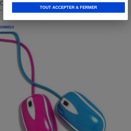
Cafetière à capsules zéro déchet CoffeeB (vidéo)
TOUT ACCEPTER & FERMER
- Premières impressions
CONSEILS