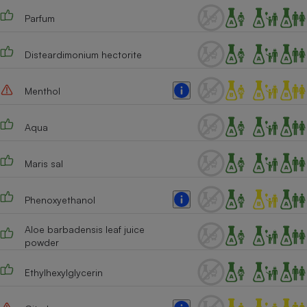
Parfum
Cafetière à expressos
Disteardimonium hectorite
Menthol
Aqua
Robot ménager
Maris sal
Phenoxyethanol
Aloe barbadensis leaf juice
powder
Ethylhexylglycerin