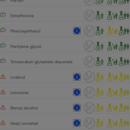
Parfum
Cafetière à expressos
Dimethicone
Phenoxyethanol
Pentylene glycol
Tetrasodium glutamate diacetate
Robot ménager
Linalool
Limonene
Benzyl alcohol
Hexyl cinnamal