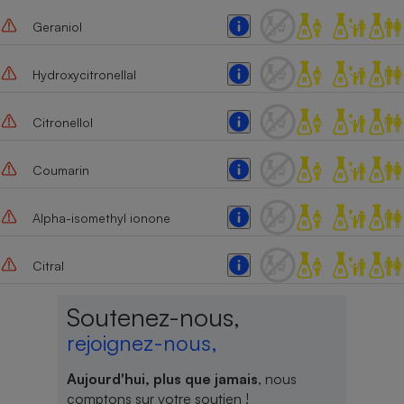
Geraniol
Hydroxycitronellal
Citronellol
Coumarin
Alpha-isomethyl ionone
Citral
Soutenez-nous,
rejoignez-nous,
Aujourd'hui, plus que jamais
, nous
comptons sur votre soutien !