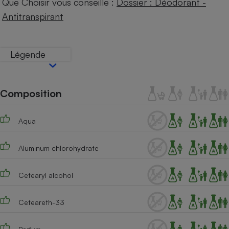
Que Choisir vous conseille :
Dossier : Déodorant -
Téléphone mobile -
Smartphone
Antitranspirant
Plaque de cuisson à
induction
Légende
Climatiseur -
Ventilateur
Composition
Antivirus
Aqua
Climatiseur -
Ventilateur
Aluminum chlorohydrate
Cetearyl alcohol
Ceteareth-33