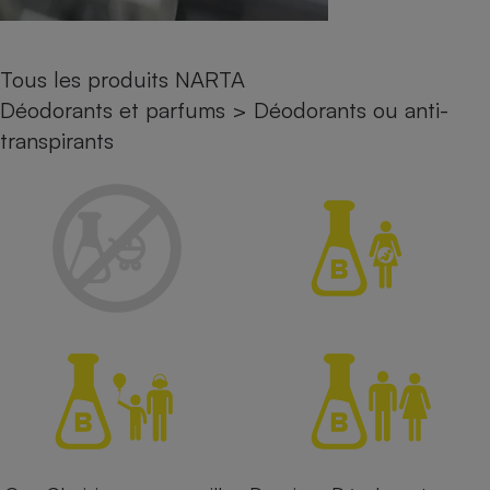
Petit électroménager - U
Complément
alimentaire
Tous les produits NARTA
Mutuelle
Assurance emprunteur
Déodorants et parfums
>
Déodorants ou anti-
transpirants
Matelas
Champagne
bouteille
Banque en 
Téléviseur
Antimoustique
Lave-linge
Radiateur électrique