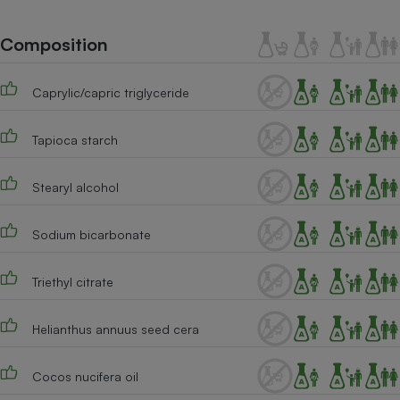
Téléphone mobile -
Smartphone
Plaque de cuisson à
Composition
induction
Caprylic/capric triglyceride
Climatiseur -
Tapioca starch
Ventilateur
Stearyl alcohol
Antivirus
Climatiseur -
Sodium bicarbonate
Ventilateur
Triethyl citrate
Helianthus annuus seed cera
Cocos nucifera oil