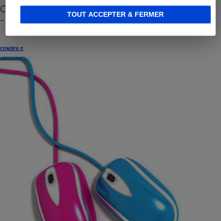
Cafetière à capsules zéro déchet CoffeeB (vidéo)
TOUT ACCEPTER & FERMER
- Premières impressions
CONSEILS