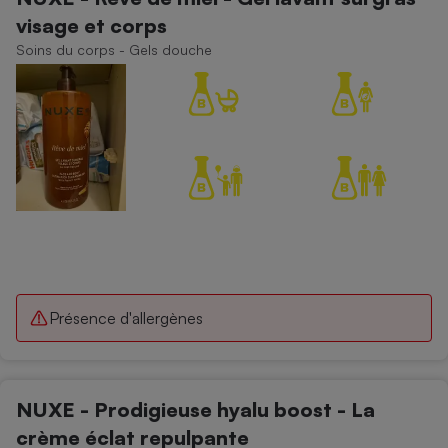
visage et corps
Petit électroménager - U
Complément
Soins du corps - Gels douche
alimentaire
Mutuelle
Assurance emprunteur
Matelas
Champagne
bouteille
Banque en 
Téléviseur
Antimoustique
Lave-linge
Présence d'allergènes
Radiateur électrique
NUXE - Prodigieuse hyalu boost - La
crème éclat repulpante