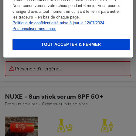
promotion et afficher des contenus provenant de sites tiers.
Nous conserverons votre choix pendant 6 mois. Vous pourrez
changer d’avis à tout moment en utilisant le lien « paramétrer
les traceurs » en bas de chaque page.
Politique de confidentialité mise à jour le 12/07/2024
Personnaliser mes choix
TOUT ACCEPTER & FERMER
Présence d'allergènes
NUXE - Sun stick serum SPF 50+
Produits solaires - Crèmes et laits solaires