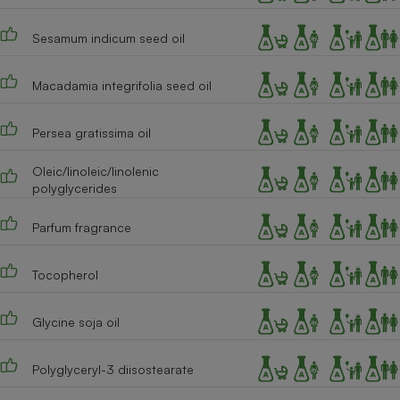
Téléphone mobile -
Smartphone
Sesamum indicum seed oil
Plaque de cuisson à
induction
Macadamia integrifolia seed oil
Climatiseur -
Persea gratissima oil
Ventilateur
Oleic/linoleic/linolenic
polyglycerides
Antivirus
Parfum fragrance
Climatiseur -
Ventilateur
Tocopherol
Glycine soja oil
Polyglyceryl-3 diisostearate