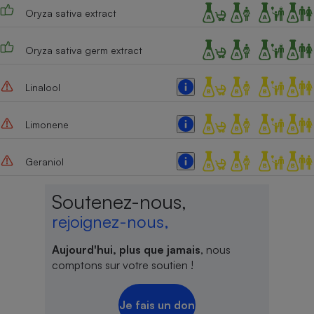
Oryza sativa extract
Cafetière à expressos
Oryza sativa germ extract
Linalool
Limonene
Geraniol
Robot ménager
Soutenez-nous,
rejoignez-nous,
Aujourd'hui, plus que jamais
, nous
comptons sur votre soutien !
Je fais un don