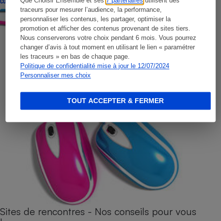
Que Choisir Ensemble et ses
7 partenaires
utilisent des
CONSEILS
traceurs pour mesurer l’audience, la performance,
personnaliser les contenus, les partager, optimiser la
promotion et afficher des contenus provenant de sites tiers.
Nous conserverons votre choix pendant 6 mois. Vous pourrez
changer d’avis à tout moment en utilisant le lien « paramétrer
les traceurs » en bas de chaque page.
Politique de confidentialité mise à jour le 12/07/2024
Personnaliser mes choix
TOUT ACCEPTER & FERMER
Sites de rencontres - Nos conseils pour vous