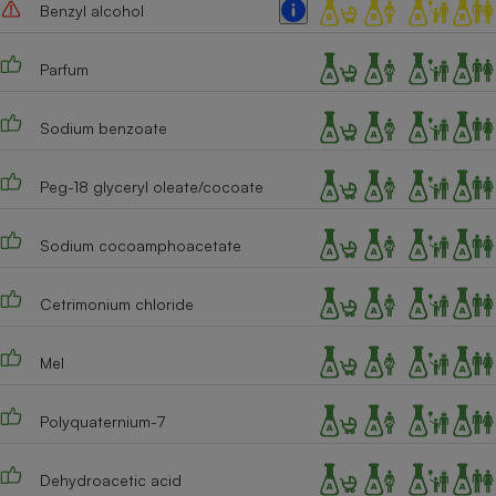
Benzyl alcohol
Cafetière à expressos
Parfum
Sodium benzoate
Peg-18 glyceryl oleate/cocoate
Sodium cocoamphoacetate
Robot ménager
Cetrimonium chloride
Mel
Polyquaternium-7
Dehydroacetic acid