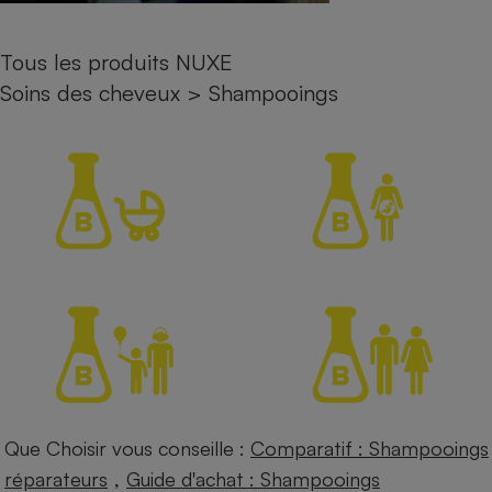
Petit électroménager - U
Complément
Tous les produits NUXE
alimentaire
Mutuelle
Soins des cheveux
>
Shampooings
Assurance emprunteur
Matelas
Champagne
bouteille
Banque en 
Téléviseur
Antimoustique
Lave-linge
Radiateur électrique
Que Choisir vous conseille :
Comparatif : Shampooings
,
réparateurs
Guide d'achat : Shampooings