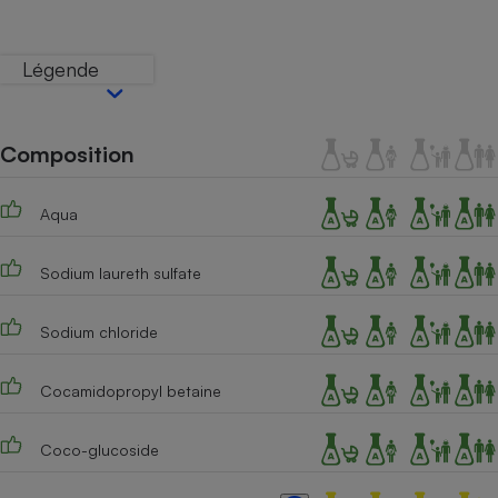
Téléphone mobile -
Smartphone
Plaque de cuisson à
Légende
induction
Composition
Climatiseur -
Ventilateur
Aqua
Antivirus
Sodium laureth sulfate
Climatiseur -
Ventilateur
Sodium chloride
Cocamidopropyl betaine
Coco-glucoside