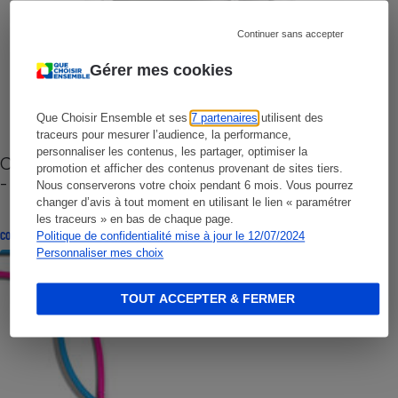
Continuer sans accepter
Gérer mes cookies
Que Choisir Ensemble et ses
7 partenaires
utilisent des
traceurs pour mesurer l’audience, la performance,
personnaliser les contenus, les partager, optimiser la
Cafetière à capsules zéro déchet CoffeeB (vidéo)
promotion et afficher des contenus provenant de sites tiers.
- Premières impressions
Nous conserverons votre choix pendant 6 mois. Vous pourrez
changer d’avis à tout moment en utilisant le lien « paramétrer
les traceurs » en bas de chaque page.
Politique de confidentialité mise à jour le 12/07/2024
CONSEILS
Personnaliser mes choix
TOUT ACCEPTER & FERMER