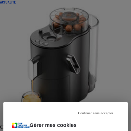
ACTUALITÉ
Continuer sans accepter
Gérer mes cookies
Cafetière à capsules zéro déchet CoffeeB (vidéo)