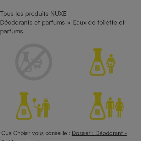
Petit électroménager - U
Tous les produits NUXE
Complément
alimentaire
Déodorants et parfums
>
Eaux de toilette et
Mutuelle
Assurance emprunteur
parfums
Matelas
Champagne
bouteille
Banque en 
Téléviseur
Antimoustique
Lave-linge
Radiateur électrique
Que Choisir vous conseille :
Dossier : Déodorant -