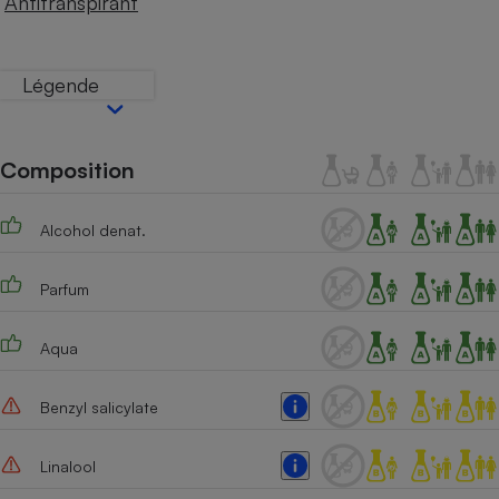
Antitranspirant
Téléphone mobile -
Smartphone
Plaque de cuisson à
induction
Légende
Climatiseur -
Composition
Ventilateur
Alcohol denat.
Antivirus
Parfum
Climatiseur -
Ventilateur
Aqua
Benzyl salicylate
Linalool