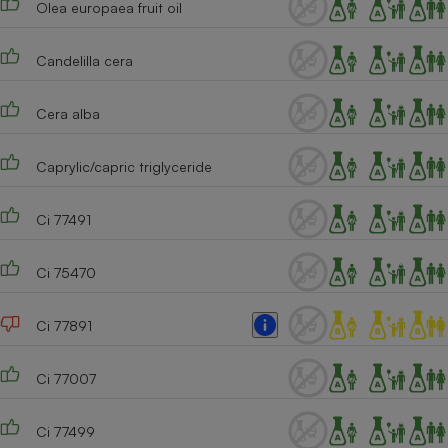
Olea europaea fruit oil
Téléphone mobile -
Smartphone
Plaque de cuisson à
induction
Candelilla cera
Cera alba
Climatiseur -
Ventilateur
Caprylic/capric triglyceride
Ci 77491
Antivirus
Climatiseur -
Ci 75470
Ventilateur
Ci 77891
Ci 77007
Ci 77499