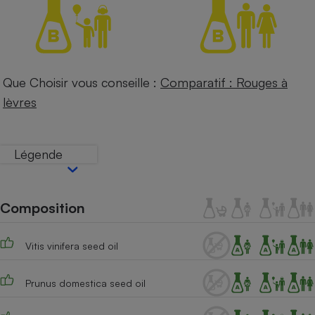
Petit électroménager - U
Complément
alimentaire
Mutuelle
Assurance emprunteur
Que Choisir vous conseille :
Comparatif : Rouges à
lèvres
Matelas
Champagne
bouteille
Légende
Banque en 
Téléviseur
Antimoustique
Lave-linge
Composition
Vitis vinifera seed oil
Radiateur électrique
Prunus domestica seed oil