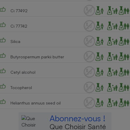
Cafetière à expressos
Ci 77492
Ci 77742
Silica
Butyrospermum parkii butter
Robot ménager
Cetyl alcohol
Tocopherol
Helianthus annuus seed oil
Abonnez-vous !
Que Choisir Santé