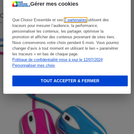
Gérer mes cookies
Cafetière à capsules zéro déchet CoffeeB (vidéo)
Que Choisir Ensemble et ses
7 partenaires
utilisent des
- Premières impressions
traceurs pour mesurer l’audience, la performance,
personnaliser les contenus, les partager, optimiser la
promotion et afficher des contenus provenant de sites tiers.
CONSEILS
Nous conserverons votre choix pendant 6 mois. Vous pourrez
changer d’avis à tout moment en utilisant le lien « paramétrer
les traceurs » en bas de chaque page.
Politique de confidentialité mise à jour le 12/07/2024
Personnaliser mes choix
TOUT ACCEPTER & FERMER