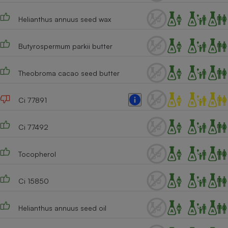
Téléphone mobile -
Smartphone
Helianthus annuus seed wax
Plaque de cuisson à
induction
Butyrospermum parkii butter
Theobroma cacao seed butter
Climatiseur -
Ventilateur
Ci 77891
Antivirus
Ci 77492
Climatiseur -
Ventilateur
Tocopherol
Ci 15850
Helianthus annuus seed oil