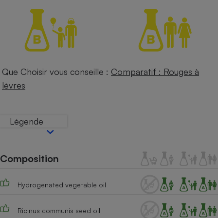
Petit électroménager - U
Complément
alimentaire
Mutuelle
Assurance emprunteur
Que Choisir vous conseille :
Comparatif : Rouges à
lèvres
Matelas
Champagne
bouteille
Banque en 
Légende
Téléviseur
Antimoustique
Lave-linge
Composition
Hydrogenated vegetable oil
Radiateur électrique
Ricinus communis seed oil