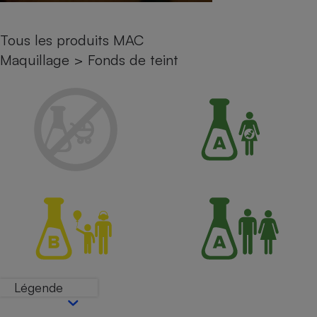
Petit électroménager - U
Complément
Tous les produits MAC
alimentaire
Mutuelle
Maquillage
>
Fonds de teint
Assurance emprunteur
Matelas
Champagne
bouteille
Banque en 
Téléviseur
Antimoustique
Lave-linge
Radiateur électrique
Légende