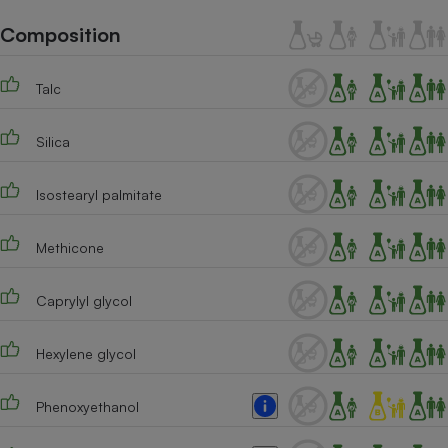
Téléphone mobile -
Smartphone
Composition
Plaque de cuisson à
induction
Talc
Silica
Climatiseur -
Ventilateur
Isostearyl palmitate
Antivirus
Methicone
Climatiseur -
Ventilateur
Caprylyl glycol
Hexylene glycol
Phenoxyethanol