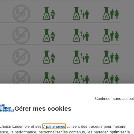
s
Réfrigérateur
Continuer sans accept
Gérer mes cookies
Choisir Ensemble et ses
7 partenaires
utilisent des traceurs pour mesurer
ience, la performance, personnaliser les contenus, les partager, optimiser la