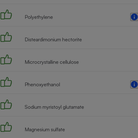
Radiateur électrique
Polyethylene
Téléphone mobile -
Smartphone
Plaque de cuisson à
induction
Disteardimonium hectorite
Microcrystalline cellulose
Climatiseur -
Ventilateur
Phenoxyethanol
Antivirus
Climatiseur -
Ventilateur
Sodium myristoyl glutamate
Magnesium sulfate