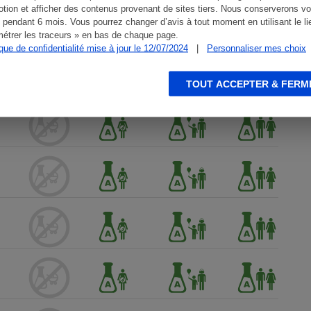
tion et afficher des contenus provenant de sites tiers. Nous conserverons vo
 pendant 6 mois. Vous pourrez changer d’avis à tout moment en utilisant le li
étrer les traceurs » en bas de chaque page.
ique de confidentialité mise à jour le 12/07/2024
|
Personnaliser mes choix
TOUT ACCEPTER & FERM