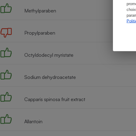
promo
choix
Methylparaben
param
Polit
Propylparaben
Octyldodecyl myristate
Sodium dehydroacetate
Capparis spinosa fruit extract
Allantoin