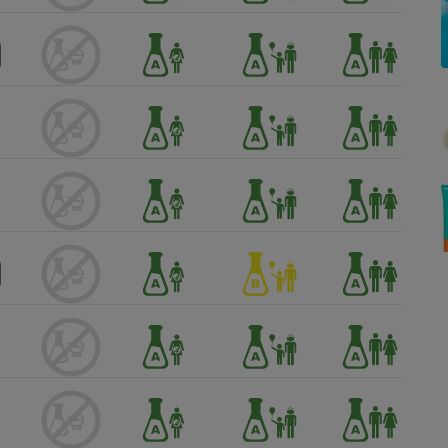
Électricité - Gaz
Appareil photo
numérique
Four encastrable
Lessive
Aspirateur