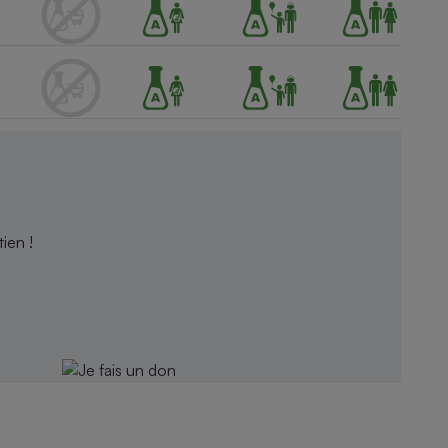
ien !