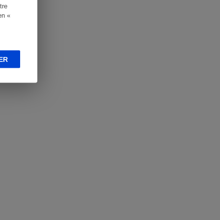
tre
en «
ER