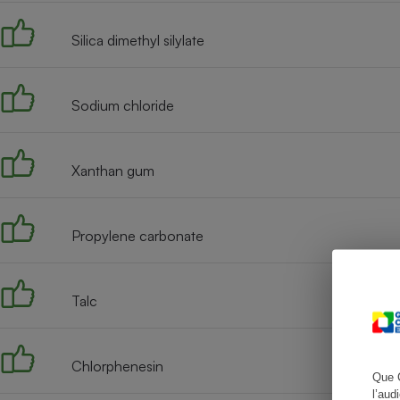
Silica dimethyl silylate
Cafetière à expresso
Sodium chloride
Xanthan gum
Propylene carbonate
Robot ménager
Talc
Chlorphenesin
Que 
l’aud