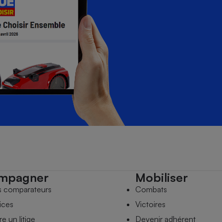
mpagner
Mobiliser
s comparateurs
Combats
ices
Victoires
e un litige
Devenir adhérent