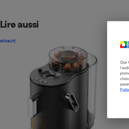
Lire aussi
Cafetière à expresso
ACTUALITÉ
Que 
l’aud
promo
choix
param
Robot ménager
Polit