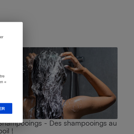
er
UIDE D'ACHAT
tre
en «
ER
Shampooings - Des shampooings au
poil !