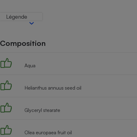
Internet
Légende
Gros électroménager
Téléphonie
Petit électroménager 
Complément
alimentaire
Composition
Mutuelle
Assurance emprunteu
Aqua
Matelas
Champa
boutei
Helianthus annuus seed oil
Banque 
Téléviseur
Antimoustique
Lave-linge
Glyceryl stearate
Olea europaea fruit oil