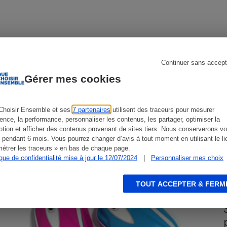
s
Réfrigérateur
Continuer sans accept
CONSEILS
G
Gérer mes cookies
Choisir Ensemble et ses
7 partenaires
utilisent des traceurs pour mesurer
ience, la performance, personnaliser les contenus, les partager, optimiser la
tion et afficher des contenus provenant de sites tiers. Nous conserverons vo
 pendant 6 mois. Vous pourrez changer d’avis à tout moment en utilisant le li
étrer les traceurs » en bas de chaque page.
ique de confidentialité mise à jour le 12/07/2024
|
Personnaliser mes choix
TOUT ACCEPTER & FERM