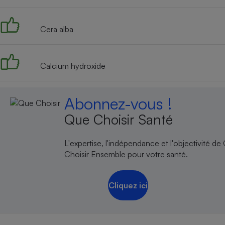
Radiateur électrique
Cera alba
Téléphone mobile -
Smartphone
Plaque de cuisson à
induction
Calcium hydroxide
Abonnez-vous !
Climatiseur -
Ventilateur
Que Choisir Santé
L'expertise, l'indépendance et l'objectivité de
Antivirus
Choisir Ensemble pour votre santé.
Climatiseur -
Ventilateur
Cliquez ici