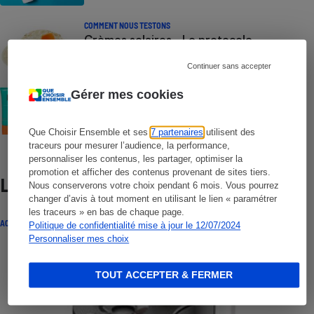
COMMENT NOUS TESTONS
Crèmes solaires - Le protocole
Continuer sans accepter
COMMENT NOUS TESTONS
Gérer mes cookies
Crèmes solaires visage - Le protocole
Que Choisir Ensemble et ses
7 partenaires
utilisent des
traceurs pour mesurer l’audience, la performance,
personnaliser les contenus, les partager, optimiser la
promotion et afficher des contenus provenant de sites tiers.
Lire aussi
Nous conserverons votre choix pendant 6 mois. Vous pourrez
changer d’avis à tout moment en utilisant le lien « paramétrer
les traceurs » en bas de chaque page.
ACTUALITÉ
Politique de confidentialité mise à jour le 12/07/2024
Personnaliser mes choix
TOUT ACCEPTER & FERMER