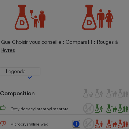
Petit électroménager - U
Complément
alimentaire
Mutuelle
Assurance emprunteur
Que Choisir vous conseille :
Comparatif : Rouges à
lèvres
Matelas
Champagne
bouteille
Banque en 
Légende
Téléviseur
Antimoustique
Lave-linge
Composition
Octyldodecyl stearoyl stearate
Radiateur électrique
Microcrystalline wax