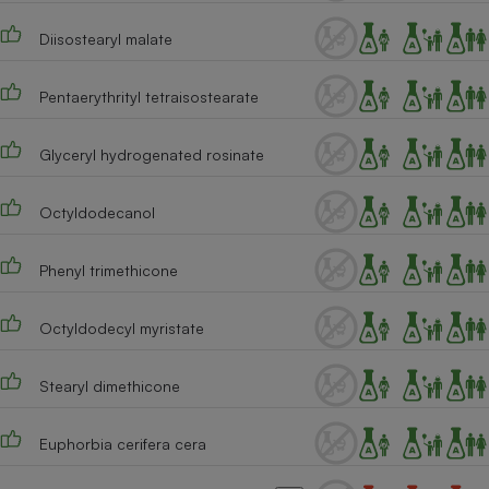
Téléphone mobile -
Smartphone
Diisostearyl malate
Plaque de cuisson à
induction
Pentaerythrityl tetraisostearate
Glyceryl hydrogenated rosinate
Climatiseur -
Ventilateur
Octyldodecanol
Antivirus
Phenyl trimethicone
Climatiseur -
Ventilateur
Octyldodecyl myristate
Stearyl dimethicone
Euphorbia cerifera cera