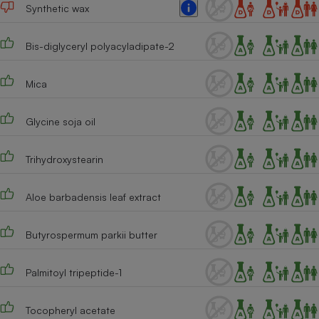
Synthetic wax
Cafetière à expressos
Bis-diglyceryl polyacyladipate-2
Mica
Glycine soja oil
Trihydroxystearin
Robot ménager
Aloe barbadensis leaf extract
Butyrospermum parkii butter
Palmitoyl tripeptide-1
Tocopheryl acetate