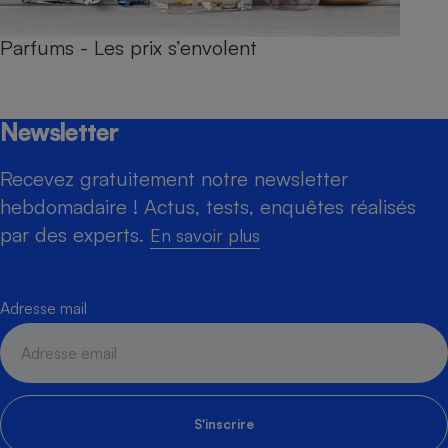
Parfums - Les prix s’envolent
Newsletter
Recevez gratuitement notre newsletter
hebdomadaire ! Actus, tests, enquêtes réalisés
par des experts.
En savoir plus
Adresse mail
S'inscrire