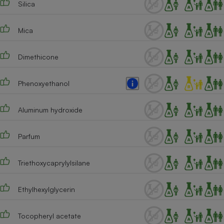
Silica
Téléphone mobile -
Smartphone
Plaque de cuisson à
induction
Mica
Dimethicone
Climatiseur -
Ventilateur
Phenoxyethanol
Aluminum hydroxide
Antivirus
Climatiseur -
Parfum
Ventilateur
Triethoxycaprylylsilane
Ethylhexylglycerin
Tocopheryl acetate