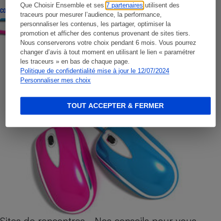
Que Choisir Ensemble et ses
7 partenaires
utilisent des
CONSEILS
traceurs pour mesurer l’audience, la performance,
personnaliser les contenus, les partager, optimiser la
promotion et afficher des contenus provenant de sites tiers.
Nous conserverons votre choix pendant 6 mois. Vous pourrez
changer d’avis à tout moment en utilisant le lien « paramétrer
les traceurs » en bas de chaque page.
Politique de confidentialité mise à jour le 12/07/2024
Personnaliser mes choix
TOUT ACCEPTER & FERMER
Sites de rencontres - Nos conseils pour vous