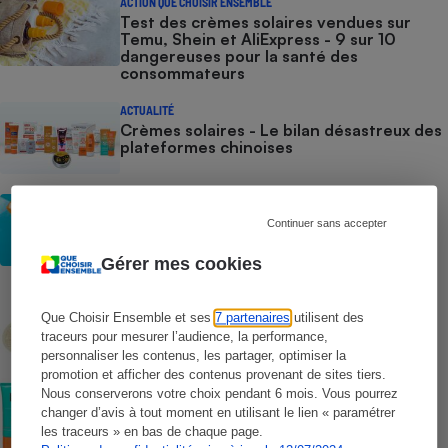
ACTION QUE CHOISIR ENSEMBLE
Test des crèmes solaires vendues sur
Temu, Shein et AliExpress - 9 sur 10
dangereuses pour la santé des
consommateurs
ACTUALITÉ
Crèmes solaires - Le bilan désastreux des
plateformes chinoises
CONSEILS
Crèmes solaires - Les logos à la loupe
Continuer sans accepter
Gérer mes cookies
COMMENT NOUS TESTONS
Crèmes solaires - Le protocole
Que Choisir Ensemble et ses
7 partenaires
utilisent des
traceurs pour mesurer l’audience, la performance,
personnaliser les contenus, les partager, optimiser la
promotion et afficher des contenus provenant de sites tiers.
COMMENT NOUS TESTONS
Nous conserverons votre choix pendant 6 mois. Vous pourrez
Crèmes solaires visage - Le protocole
changer d’avis à tout moment en utilisant le lien « paramétrer
les traceurs » en bas de chaque page.