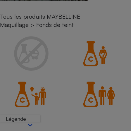
Petit électroménager - U
Complément
Tous les produits MAYBELLINE
alimentaire
Mutuelle
Maquillage
>
Fonds de teint
Assurance emprunteur
Matelas
Champagne
bouteille
Banque en 
Téléviseur
Antimoustique
Lave-linge
Radiateur électrique
Légende