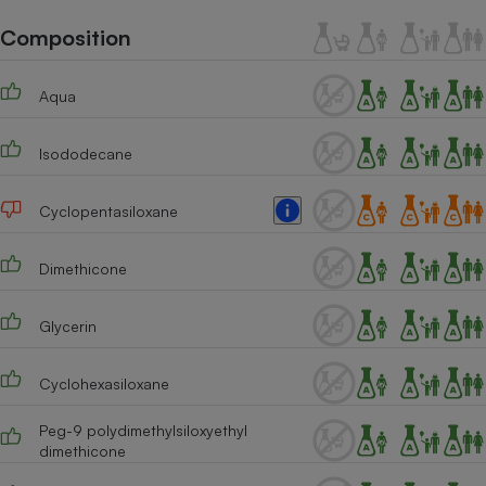
Téléphone mobile -
Smartphone
Composition
Plaque de cuisson à
induction
Aqua
Isododecane
Climatiseur -
Ventilateur
Cyclopentasiloxane
Antivirus
Dimethicone
Climatiseur -
Ventilateur
Glycerin
Cyclohexasiloxane
Peg-9 polydimethylsiloxyethyl
dimethicone