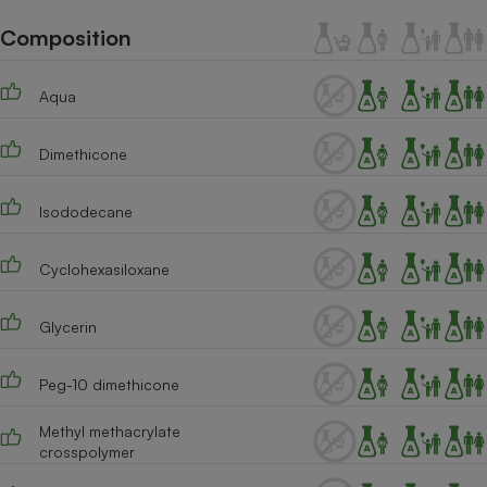
Téléphone mobile -
Smartphone
Composition
Plaque de cuisson à
induction
Aqua
Dimethicone
Climatiseur -
Ventilateur
Isododecane
Antivirus
Cyclohexasiloxane
Climatiseur -
Ventilateur
Glycerin
Peg-10 dimethicone
Methyl methacrylate
crosspolymer