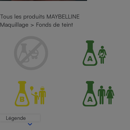
Petit électroménager - U
Complément
Tous les produits MAYBELLINE
alimentaire
Mutuelle
Maquillage
>
Fonds de teint
Assurance emprunteur
Matelas
Champagne
bouteille
Banque en 
Téléviseur
Antimoustique
Lave-linge
Radiateur électrique
Légende