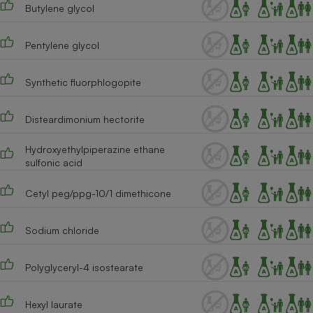
Butylene glycol
Cafetière à expressos
Pentylene glycol
Synthetic fluorphlogopite
Disteardimonium hectorite
Hydroxyethylpiperazine ethane
sulfonic acid
Robot ménager
Cetyl peg/ppg-10/1 dimethicone
Sodium chloride
Polyglyceryl-4 isostearate
Hexyl laurate