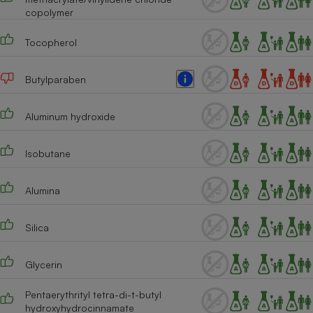
copolymer
Tocopherol
Butylparaben
Aluminum hydroxide
Isobutane
Alumina
Silica
Glycerin
Pentaerythrityl tetra-di-t-butyl
hydroxyhydrocinnamate