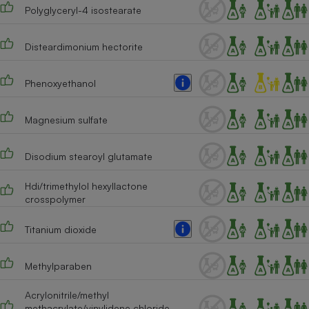
Polyglyceryl-4 isostearate
Cafetière à expressos
Disteardimonium hectorite
Phenoxyethanol
Magnesium sulfate
Disodium stearoyl glutamate
Robot ménager
Hdi/trimethylol hexyllactone
crosspolymer
Titanium dioxide
Methylparaben
Acrylonitrile/methyl
methacrylate/vinylidene chloride