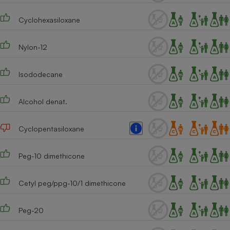
Téléphone mobile -
Smartphone
Cyclohexasiloxane
Plaque de cuisson à
induction
Nylon-12
Isododecane
Climatiseur -
Ventilateur
Alcohol denat.
Antivirus
Cyclopentasiloxane
Climatiseur -
Ventilateur
Peg-10 dimethicone
Cetyl peg/ppg-10/1 dimethicone
Peg-20