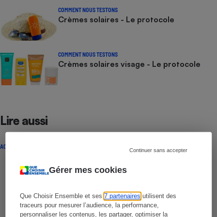
COMMENT NOUS TESTONS
Crèmes solaires - Le protocole
COMMENT NOUS TESTONS
Crèmes solaires visage - Le protocole
Lire aussi
ACTUALITÉ
Continuer sans accepter
Gérer mes cookies
Que Choisir Ensemble et ses
7 partenaires
utilisent des
traceurs pour mesurer l’audience, la performance,
personnaliser les contenus, les partager, optimiser la