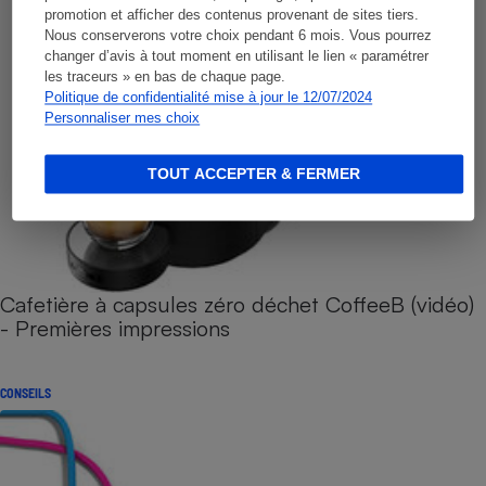
promotion et afficher des contenus provenant de sites tiers.
Nous conserverons votre choix pendant 6 mois. Vous pourrez
changer d’avis à tout moment en utilisant le lien « paramétrer
les traceurs » en bas de chaque page.
Politique de confidentialité mise à jour le 12/07/2024
Personnaliser mes choix
TOUT ACCEPTER & FERMER
Cafetière à capsules zéro déchet CoffeeB (vidéo)
- Premières impressions
CONSEILS