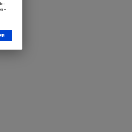
tre
en «
ER