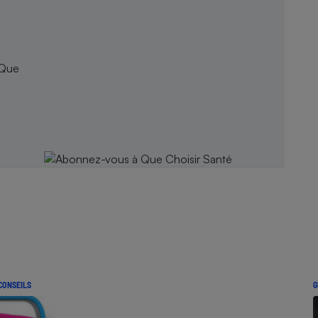
 Que
CONSEILS
G