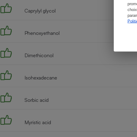
promo
choix
Caprylyl glycol
param
Polit
Phenoxyethanol
Dimethiconol
Isohexadecane
Sorbic acid
Myristic acid