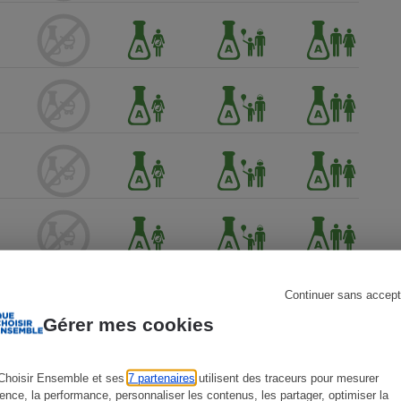
s
Réfrigérateur
Continuer sans accept
Gérer mes cookies
Choisir Ensemble et ses
7 partenaires
utilisent des traceurs pour mesurer
ience, la performance, personnaliser les contenus, les partager, optimiser la