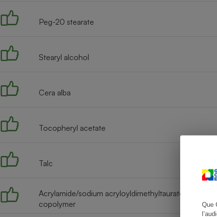
Peg-20 stearate
Cafetière à expresso
Stearyl alcohol
Cera alba
Tocopheryl acetate
Robot ménager
Talc
Acrylamide/sodium acryloyldimethyltaurate
copolymer
Que 
l’aud