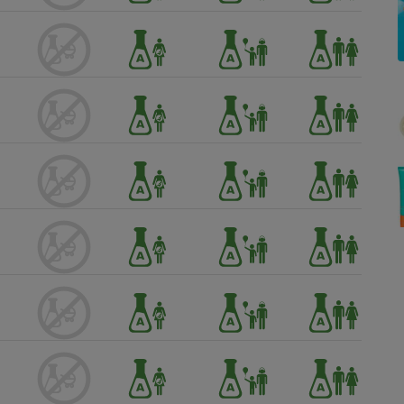
Électricité - Gaz
Appareil photo
numérique
Four encastrable
Lessive
Aspirateur