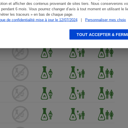
tion et afficher des contenus provenant de sites tiers. Nous conserverons vo
 pendant 6 mois. Vous pourrez changer d’avis à tout moment en utilisant le li
étrer les traceurs » en bas de chaque page.
ique de confidentialité mise à jour le 12/07/2024
|
Personnaliser mes choix
TOUT ACCEPTER & FERM