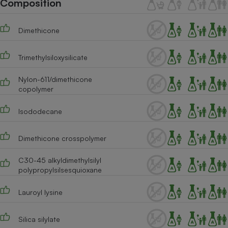
Composition
Téléphone mobile -
Smartphone
Plaque de cuisson à
Dimethicone
induction
Trimethylsiloxysilicate
Climatiseur -
Nylon-611/dimethicone
Ventilateur
copolymer
Isododecane
Antivirus
Climatiseur -
Dimethicone crosspolymer
Ventilateur
C30-45 alkyldimethylsilyl
polypropylsilsesquioxane
Lauroyl lysine
Silica silylate