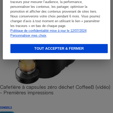
traceurs pour mesurer l’audience, la performance,
personnaliser les contenus, les partager, optimiser la
promotion et afficher des contenus provenant de sites tiers.
Nous conserverons votre choix pendant 6 mois. Vous pourrez
changer d’avis à tout moment en utilisant le lien « paramétrer
les traceurs » en bas de chaque page.
Politique de confidentialité mise à jour le 12/07/2024
Personnaliser mes choix
TOUT ACCEPTER & FERMER
Cafetière à capsules zéro déchet CoffeeB (vidéo)
- Premières impressions
CONSEILS