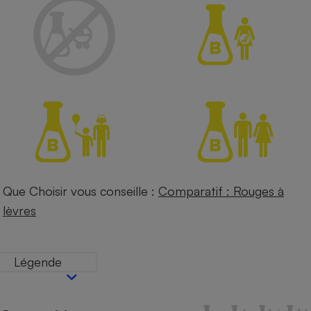
Petit électroménager - U
Complément
alimentaire
Mutuelle
Assurance emprunteur
Matelas
Champagne
bouteille
Banque en 
Téléviseur
Que Choisir vous conseille :
Comparatif : Rouges à
Antimoustique
Lave-linge
lèvres
Légende
Radiateur électrique