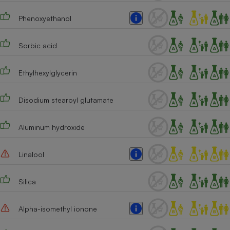
Cafetière à expressos
Phenoxyethanol
Sorbic acid
Ethylhexylglycerin
Disodium stearoyl glutamate
Robot ménager
Aluminum hydroxide
Linalool
Silica
Alpha-isomethyl ionone