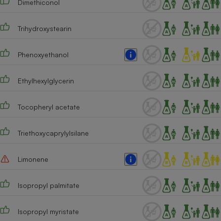
Dimethiconol
Cafetière à expressos
Trihydroxystearin
Phenoxyethanol
Ethylhexylglycerin
Tocopheryl acetate
Robot ménager
Triethoxycaprylylsilane
Limonene
Isopropyl palmitate
Isopropyl myristate