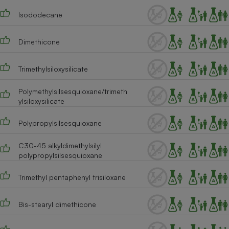
Téléphone mobile -
Smartphone
Isododecane
Plaque de cuisson à
induction
Dimethicone
Trimethylsiloxysilicate
Climatiseur -
Ventilateur
Polymethylsilsesquioxane/trimeth
ylsiloxysilicate
Antivirus
Polypropylsilsesquioxane
Climatiseur -
Ventilateur
C30-45 alkyldimethylsilyl
polypropylsilsesquioxane
Trimethyl pentaphenyl trisiloxane
Bis-stearyl dimethicone