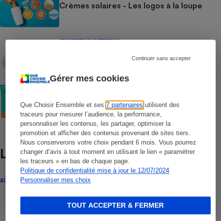
Crèmes solaires - Les logos à la loupe
COMMENT NOUS TESTONS
Crèmes solaires - Le protocole
Continuer sans accepter
Gérer mes cookies
COMMENT NOUS TESTONS
Crèmes solaires visage - Le protocole
Que Choisir Ensemble et ses
7 partenaires
utilisent des
traceurs pour mesurer l’audience, la performance,
personnaliser les contenus, les partager, optimiser la
promotion et afficher des contenus provenant de sites tiers.
Nous conserverons votre choix pendant 6 mois. Vous pourrez
Lire aussi
changer d’avis à tout moment en utilisant le lien « paramétrer
les traceurs » en bas de chaque page.
Politique de confidentialité mise à jour le 12/07/2024
Personnaliser mes choix
ACTUALITÉ
TOUT ACCEPTER & FERMER