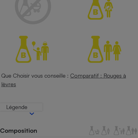
Petit électroménager - U
Complément
alimentaire
Mutuelle
Assurance emprunteur
Matelas
Champagne
bouteille
Banque en 
Que Choisir vous conseille :
Comparatif : Rouges à
Téléviseur
lèvres
Antimoustique
Lave-linge
Légende
Radiateur électrique
Composition