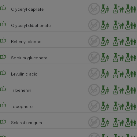
Glyceryl caprate
Glyceryl dibehenate
Behenyl alcohol
Sodium gluconate
Levulinic acid
Tribehenin
Tocopherol
Sclerotium gum