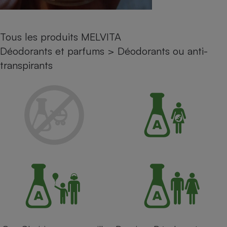
Petit électroménager - U
Complément
alimentaire
Tous les produits MELVITA
Mutuelle
Assurance emprunteur
Déodorants et parfums
>
Déodorants ou anti-
transpirants
Matelas
Champagne
bouteille
Banque en 
Téléviseur
Antimoustique
Lave-linge
Radiateur électrique