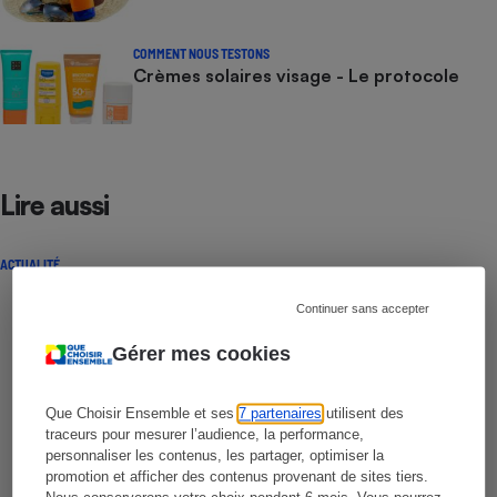
COMMENT NOUS TESTONS
Crèmes solaires visage - Le protocole
Lire aussi
ACTUALITÉ
Continuer sans accepter
Gérer mes cookies
Que Choisir Ensemble et ses
7 partenaires
utilisent des
traceurs pour mesurer l’audience, la performance,
personnaliser les contenus, les partager, optimiser la
promotion et afficher des contenus provenant de sites tiers.