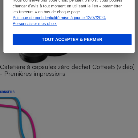
Nous conserverons votre choix pendant 6 mois. Vous pourrez
changer d’avis à tout moment en utilisant le lien « paramétrer
les traceurs » en bas de chaque page.
Politique de confidentialité mise à jour le 12/07/2024
Personnaliser mes choix
TOUT ACCEPTER & FERMER
Cafetière à capsules zéro déchet CoffeeB (vidéo)
- Premières impressions
CONSEILS