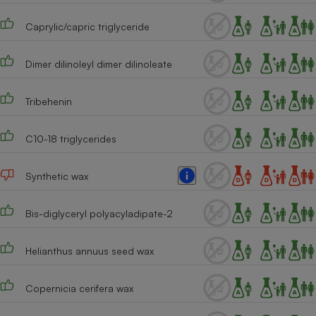
Téléphone mobile -
Smartphone
Caprylic/capric triglyceride
Plaque de cuisson à
induction
Dimer dilinoleyl dimer dilinoleate
Tribehenin
Climatiseur -
Ventilateur
C10-18 triglycerides
Antivirus
Synthetic wax
Climatiseur -
Ventilateur
Bis-diglyceryl polyacyladipate-2
Helianthus annuus seed wax
Copernicia cerifera wax