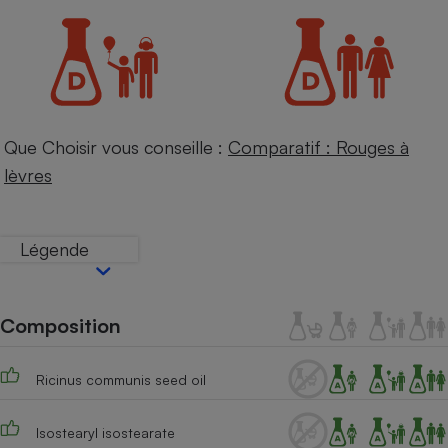
Petit électroménager - U
Complément
alimentaire
Mutuelle
Assurance emprunteur
Que Choisir vous conseille :
Comparatif : Rouges à
lèvres
Matelas
Champagne
bouteille
Banque en 
Légende
Téléviseur
Antimoustique
Lave-linge
Composition
Ricinus communis seed oil
Radiateur électrique
Isostearyl isostearate