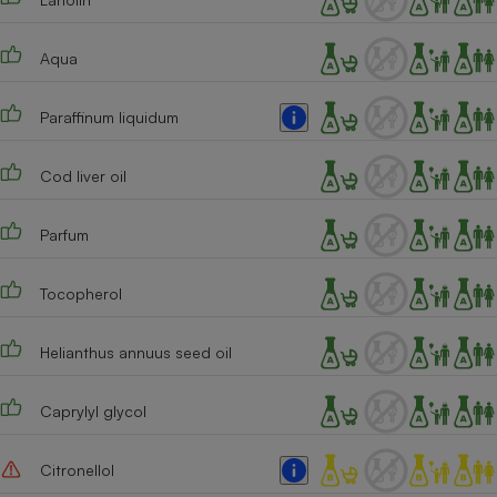
Cafetière à expressos
Aqua
Paraffinum liquidum
Cod liver oil
Parfum
Robot ménager
Tocopherol
Helianthus annuus seed oil
Caprylyl glycol
Citronellol