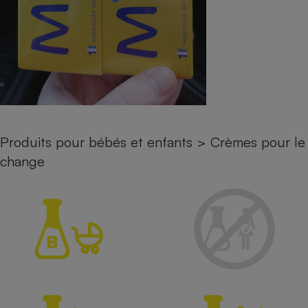
Petit électroménager - U
Complément
alimentaire
Mutuelle
Assurance emprunteur
Matelas
Champagne
Produits pour bébés et enfants
>
Crèmes pour le
bouteille
Banque en 
change
Téléviseur
Antimoustique
Lave-linge
Radiateur électrique