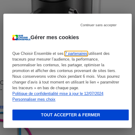
Continuer sans accepter
Gérer mes cookies
Que Choisir Ensemble et ses
7 partenaires
utilisent des
traceurs pour mesurer l’audience, la performance,
personnaliser les contenus, les partager, optimiser la
promotion et afficher des contenus provenant de sites tiers.
Nous conserverons votre choix pendant 6 mois. Vous pourrez
Cafetière à capsules zéro déchet CoffeeB (vidéo)
changer d’avis à tout moment en utilisant le lien « paramétrer
- Premières impressions
les traceurs » en bas de chaque page.
Politique de confidentialité mise à jour le 12/07/2024
Personnaliser mes choix
CONSEILS
TOUT ACCEPTER & FERMER