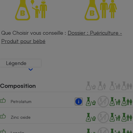
Téléphone mobile -
Smartphone
Plaque de cuisson à
induction
Que Choisir vous conseille :
Dossier : Puériculture -
Produit pour bébé
Climatiseur -
Ventilateur
Légende
Antivirus
Climatiseur -
Ventilateur
Composition
Petrolatum
Zinc oxide
Lanolin