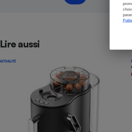
promo
choix
param
Polit
Lire aussi
ACTUALITÉ