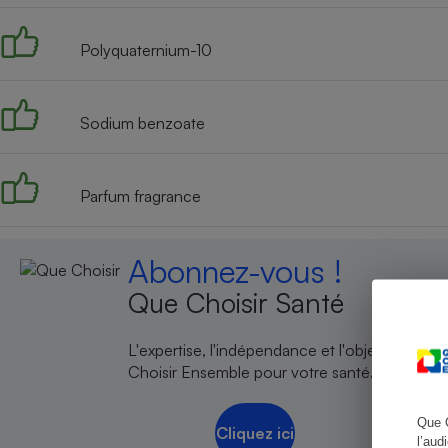
Polyquaternium-10
Cafetière à expresso
Sodium benzoate
Parfum fragrance
Abonnez-vous !
Que Choisir Santé
Robot ménager
L'expertise, l'indépendance et l'objectivité de
Choisir Ensemble pour votre santé.
Que 
Cliquez ici
l’aud