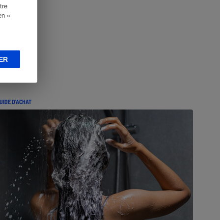
tre
en «
ER
UIDE D'ACHAT