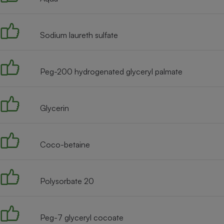
Internet
Gros électroménager
Téléphonie
Sodium laureth sulfate
Petit électroménager 
Complément
alimentaire
Mutuelle
Peg-200 hydrogenated glyceryl palmate
Assurance emprunteu
Glycerin
Matelas
Champa
boutei
Coco-betaine
Banque 
Téléviseur
Antimoustique
Lave-linge
Polysorbate 20
Peg-7 glyceryl cocoate