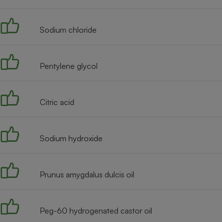
Radiateur électrique
Sodium chloride
Téléphone mobile -
Smartphone
Plaque de cuisson à
induction
Pentylene glycol
Citric acid
Climatiseur -
Ventilateur
Sodium hydroxide
Antivirus
Climatiseur -
Ventilateur
Prunus amygdalus dulcis oil
Peg-60 hydrogenated castor oil