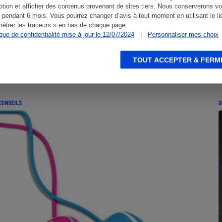
tion et afficher des contenus provenant de sites tiers. Nous conserverons vo
 pendant 6 mois. Vous pourrez changer d’avis à tout moment en utilisant le li
étrer les traceurs » en bas de chaque page.
ique de confidentialité mise à jour le 12/07/2024
|
Personnaliser mes choix
TOUT ACCEPTER & FERM
CONSEILS
G