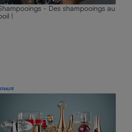
Shampooings - Des shampooings au
poil !
CTUALITÉ