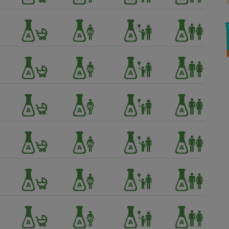
Électricité - Gaz
Appareil photo
numérique
Four encastrable
Lessive
Aspirateur