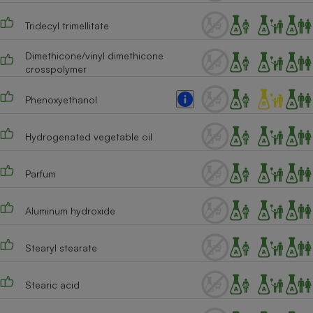
Cafetière à expressos
Tridecyl trimellitate
Dimethicone/vinyl dimethicone
crosspolymer
Phenoxyethanol
Hydrogenated vegetable oil
Robot ménager
Parfum
Aluminum hydroxide
Stearyl stearate
Stearic acid