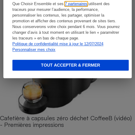
Que Choisir Ensemble et ses
7 partenaires
utilisent des
traceurs pour mesurer l’audience, la performance,
personnaliser les contenus, les partager, optimiser la
promotion et afficher des contenus provenant de sites tiers.
Nous conserverons votre choix pendant 6 mois. Vous pourrez
changer d’avis à tout moment en utilisant le lien « paramétrer
les traceurs » en bas de chaque page.
Politique de confidentialité mise à jour le 12/07/2024
Personnaliser mes choix
TOUT ACCEPTER & FERMER
Cafetière à capsules zéro déchet CoffeeB (vidéo)
- Premières impressions