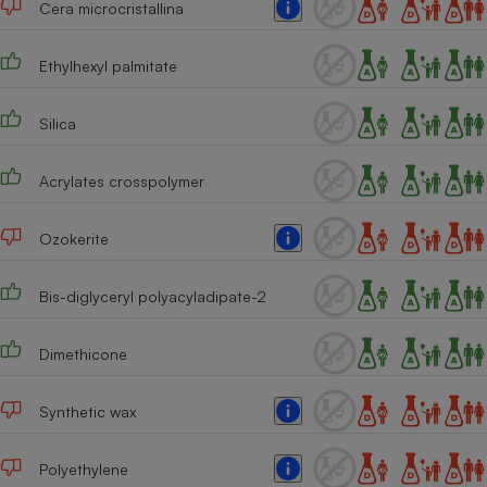
Cera microcristallina
Téléphone mobile -
Smartphone
Plaque de cuisson à
induction
Ethylhexyl palmitate
Silica
Climatiseur -
Ventilateur
Acrylates crosspolymer
Ozokerite
Antivirus
Climatiseur -
Bis-diglyceryl polyacyladipate-2
Ventilateur
Dimethicone
Synthetic wax
Polyethylene