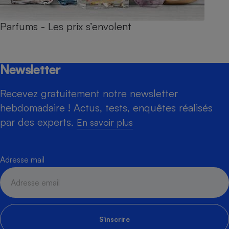
Parfums - Les prix s’envolent
Newsletter
Recevez gratuitement notre newsletter
hebdomadaire ! Actus, tests, enquêtes réalisés
par des experts.
En savoir plus
Adresse mail
S'inscrire