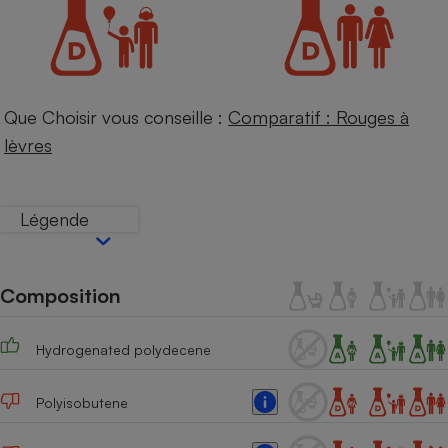
Petit électroménager - U
Complément
alimentaire
Mutuelle
Assurance emprunteur
Que Choisir vous conseille :
Comparatif : Rouges à
lèvres
Matelas
Champagne
bouteille
Légende
Banque en 
Téléviseur
Antimoustique
Lave-linge
Composition
Hydrogenated polydecene
Radiateur électrique
Polyisobutene