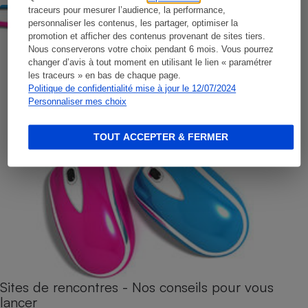
traceurs pour mesurer l’audience, la performance,
personnaliser les contenus, les partager, optimiser la
promotion et afficher des contenus provenant de sites tiers.
Nous conserverons votre choix pendant 6 mois. Vous pourrez
changer d’avis à tout moment en utilisant le lien « paramétrer
les traceurs » en bas de chaque page.
Politique de confidentialité mise à jour le 12/07/2024
Personnaliser mes choix
TOUT ACCEPTER & FERMER
Sites de rencontres - Nos conseils pour vous
lancer