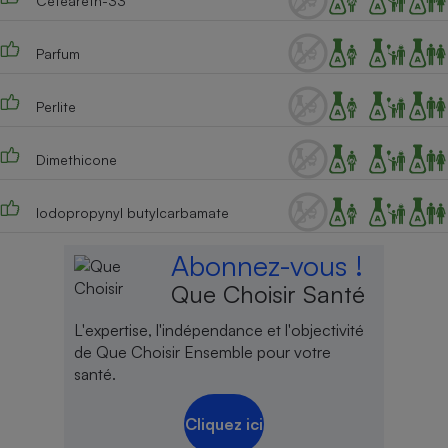
Ceteareth-33
Cafetière à expressos
Parfum
Perlite
Dimethicone
Iodopropynyl butylcarbamate
Robot ménager
Abonnez-vous !
Que Choisir Santé
L'expertise, l'indépendance et l'objectivité
de Que Choisir Ensemble pour votre
santé.
Cliquez ici