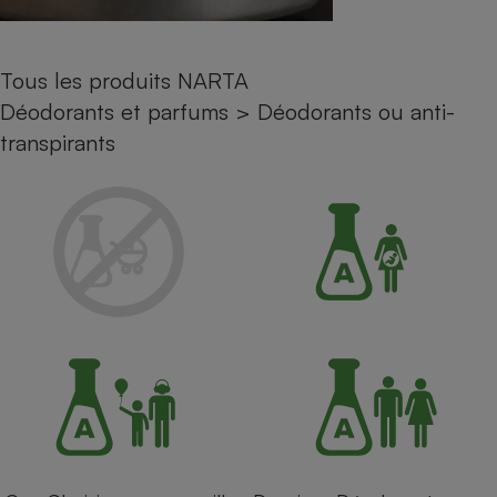
Petit électroménager - U
Complément
alimentaire
Tous les produits NARTA
Mutuelle
Assurance emprunteur
Déodorants et parfums
>
Déodorants ou anti-
transpirants
Matelas
Champagne
bouteille
Banque en 
Téléviseur
Antimoustique
Lave-linge
Radiateur électrique