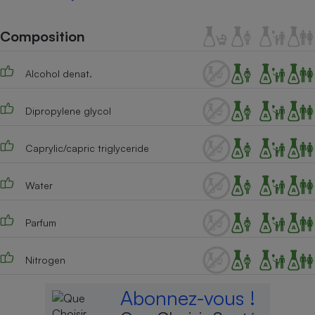
Téléphone mobile -
Smartphone
Plaque de cuisson à
Composition
induction
Alcohol denat.
Climatiseur -
Dipropylene glycol
Ventilateur
Caprylic/capric triglyceride
Antivirus
Climatiseur -
Water
Ventilateur
Parfum
Nitrogen
Abonnez-vous !