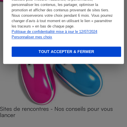
personnaliser les contenus, les partager, optimiser la
promotion et afficher des contenus provenant de sites tiers.
Nous conserverons votre choix pendant 6 mois. Vous pourrez
changer d’avis à tout moment en utilisant le lien « paramétrer
les traceurs » en bas de chaque page.
Politique de confidentialité mise à jour le 12/07/2024
Personnaliser mes choix
TOUT ACCEPTER & FERMER
Sites de rencontres - Nos conseils pour vous
lancer