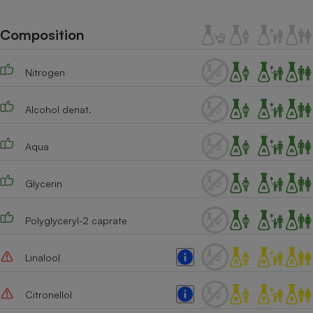
Téléphone mobile -
Smartphone
Plaque de cuisson à
Composition
induction
Nitrogen
Climatiseur -
Alcohol denat.
Ventilateur
Aqua
Antivirus
Climatiseur -
Glycerin
Ventilateur
Polyglyceryl-2 caprate
Linalool
Citronellol