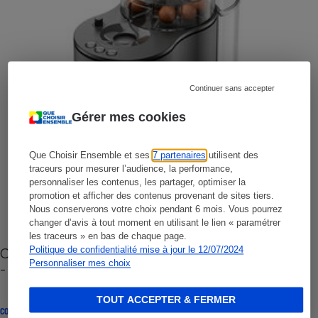
Continuer sans accepter
Gérer mes cookies
Que Choisir Ensemble et ses
7 partenaires
utilisent des
traceurs pour mesurer l’audience, la performance,
personnaliser les contenus, les partager, optimiser la
promotion et afficher des contenus provenant de sites tiers.
Nous conserverons votre choix pendant 6 mois. Vous pourrez
changer d’avis à tout moment en utilisant le lien « paramétrer
les traceurs » en bas de chaque page.
Cafetière à capsules zéro déchet CoffeeB (vidéo)
Politique de confidentialité mise à jour le 12/07/2024
Personnaliser mes choix
- Premières impressions
TOUT ACCEPTER & FERMER
CONSEILS