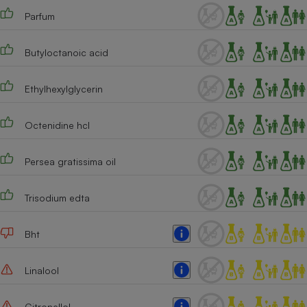
Parfum
Cafetière à expressos
Butyloctanoic acid
Ethylhexylglycerin
Octenidine hcl
Robot ménager
Persea gratissima oil
Trisodium edta
Bht
Linalool
Citronellol