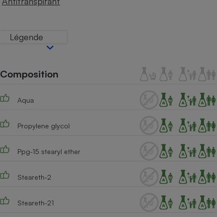
Antitranspirant
Téléphone mobile -
Smartphone
Plaque de cuisson à
induction
Légende
Climatiseur -
Composition
Ventilateur
Aqua
Antivirus
Propylene glycol
Climatiseur -
Ventilateur
Ppg-15 stearyl ether
Steareth-2
Steareth-21