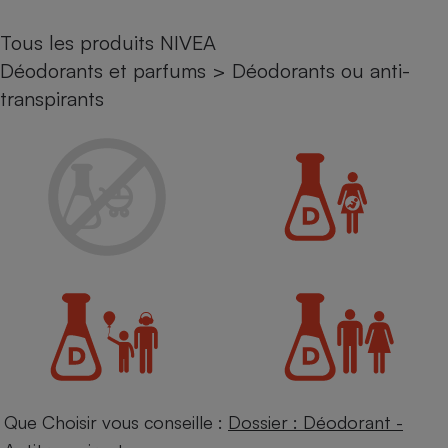
Petit électroménager - U
Tous les produits NIVEA
Complément
alimentaire
Déodorants et parfums
>
Déodorants ou anti-
Mutuelle
Assurance emprunteur
transpirants
Matelas
Champagne
bouteille
Banque en 
Téléviseur
Antimoustique
Lave-linge
Radiateur électrique
Que Choisir vous conseille :
Dossier : Déodorant -