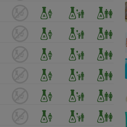
Électricité - Gaz
Appareil photo
numérique
Four encastrable
Lessive
Aspirateur