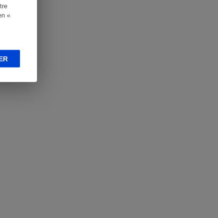
tre
en «
ER