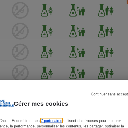
s
Réfrigérateur
Continuer sans accept
Gérer mes cookies
Choisir Ensemble et ses
7 partenaires
utilisent des traceurs pour mesurer
ience, la performance, personnaliser les contenus, les partager, optimiser la