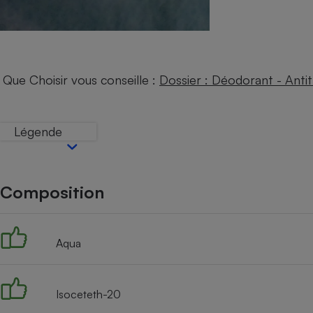
Internet
Gros électroménager
Téléphonie
Petit électroménager 
Complément
Que Choisir vous conseille :
Dossier : Déodorant - Antit
alimentaire
Mutuelle
Assurance emprunteu
Légende
Matelas
Champa
Composition
boutei
Banque 
Téléviseur
Antimoustique
Aqua
Lave-linge
Isoceteth-20