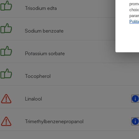
promo
Trisodium edta
choix
param
Polit
Sodium benzoate
Potassium sorbate
Tocopherol
Linalool
Trimethylbenzenepropanol