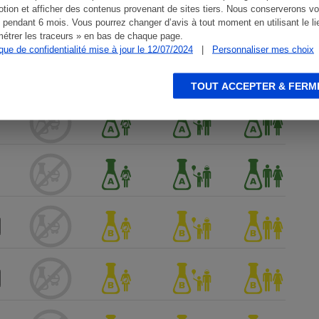
tion et afficher des contenus provenant de sites tiers. Nous conserverons vo
 pendant 6 mois. Vous pourrez changer d’avis à tout moment en utilisant le li
étrer les traceurs » en bas de chaque page.
ique de confidentialité mise à jour le 12/07/2024
|
Personnaliser mes choix
TOUT ACCEPTER & FERM