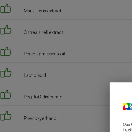
Maris limus extract
Cafetière à expresso
Ostrea shell extract
Persea gratissima oil
Lactic acid
Robot ménager
Peg-150 distearate
Phenoxyethanol
Que 
l’aud