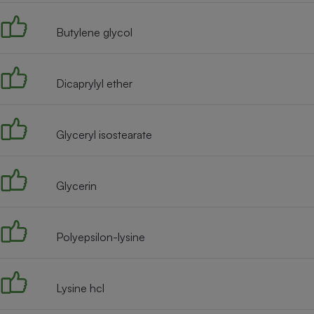
Radiateur électrique
Butylene glycol
Téléphone mobile -
Smartphone
Plaque de cuisson à
Dicaprylyl ether
induction
Glyceryl isostearate
Climatiseur -
Ventilateur
Glycerin
Antivirus
Climatiseur -
Polyepsilon-lysine
Ventilateur
Lysine hcl