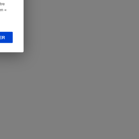
tre
en «
ER