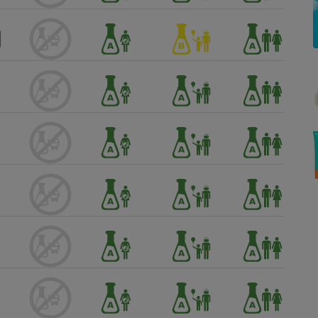
Électricité - Gaz
Appareil photo
numérique
Four encastrable
Lessive
Aspirateur