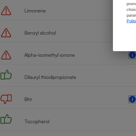
promo
choix
Limonene
param
Polit
Benzyl alcohol
Alpha-isomethyl ionone
Dilauryl thiodipropionate
Bht
Tocopherol