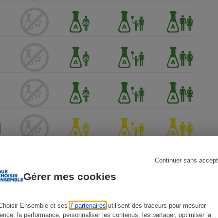
s
Réfrigérateur
Continuer sans accept
Gérer mes cookies
Choisir Ensemble et ses
7 partenaires
utilisent des traceurs pour mesurer
ience, la performance, personnaliser les contenus, les partager, optimiser la