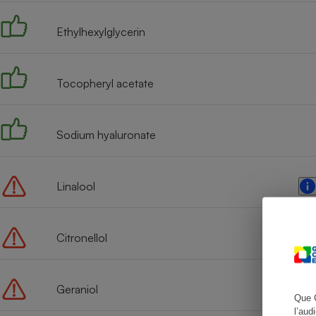
Ethylhexylglycerin
Cafetière à expresso
Tocopheryl acetate
Sodium hyaluronate
Linalool
Robot ménager
Citronellol
Geraniol
Que 
l’aud