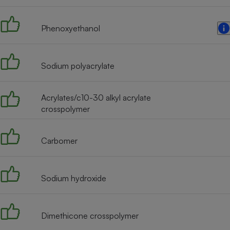
Radiateur électrique
Phenoxyethanol
Téléphone mobile -
Smartphone
Plaque de cuisson à
induction
Sodium polyacrylate
Acrylates/c10-30 alkyl acrylate
Climatiseur -
crosspolymer
Ventilateur
Carbomer
Antivirus
Climatiseur -
Ventilateur
Sodium hydroxide
Dimethicone crosspolymer