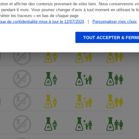
tion et afficher des contenus provenant de sites tiers. Nous conserverons vo
 pendant 6 mois. Vous pourrez changer d’avis à tout moment en utilisant le li
étrer les traceurs » en bas de chaque page.
ique de confidentialité mise à jour le 12/07/2024
|
Personnaliser mes choix
TOUT ACCEPTER & FERM