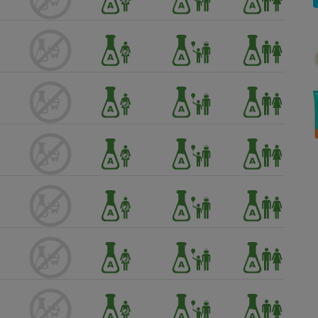
Électricité - Gaz
Appareil photo
numérique
Four encastrable
Lessive
Aspirateur