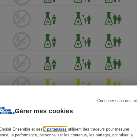
s
Réfrigérateur
Continuer sans accept
Gérer mes cookies
Choisir Ensemble et ses
7 partenaires
utilisent des traceurs pour mesurer
ience, la performance, personnaliser les contenus, les partager, optimiser la