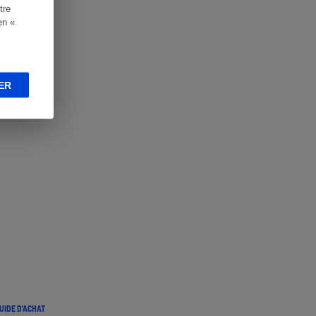
tre
en «
ER
UIDE D'ACHAT