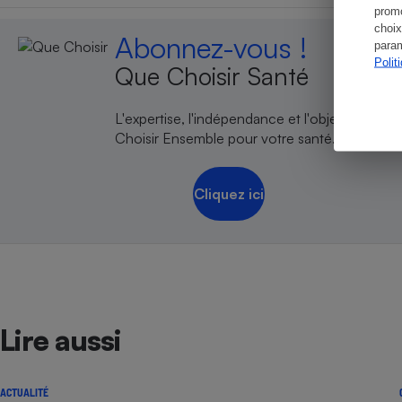
promo
choix
Abonnez-vous !
param
Polit
Que Choisir Santé
L'expertise, l'indépendance et l'objectivité de
Choisir Ensemble pour votre santé.
Cliquez ici
Lire aussi
ACTUALITÉ