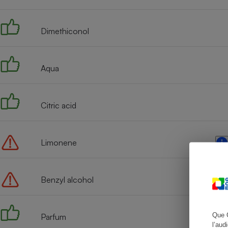
Dimethiconol
Cafetière à expresso
Aqua
Citric acid
Limonene
Robot ménager
Benzyl alcohol
Que 
Parfum
l’aud