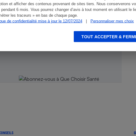
tion et afficher des contenus provenant de sites tiers. Nous conserverons vo
 pendant 6 mois. Vous pourrez changer d’avis à tout moment en utilisant le li
étrer les traceurs » en bas de chaque page.
ique de confidentialité mise à jour le 12/07/2024
|
Personnaliser mes choix
TOUT ACCEPTER & FERM
 Que
CONSEILS
G