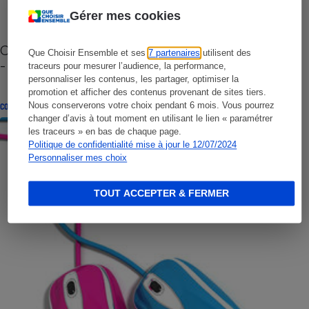
Gérer mes cookies
Cafetière à capsules zéro déchet CoffeeB (vidéo)
Que Choisir Ensemble et ses
7 partenaires
utilisent des
- Premières impressions
traceurs pour mesurer l’audience, la performance,
personnaliser les contenus, les partager, optimiser la
promotion et afficher des contenus provenant de sites tiers.
Nous conserverons votre choix pendant 6 mois. Vous pourrez
CONSEILS
changer d’avis à tout moment en utilisant le lien « paramétrer
les traceurs » en bas de chaque page.
Politique de confidentialité mise à jour le 12/07/2024
Personnaliser mes choix
TOUT ACCEPTER & FERMER