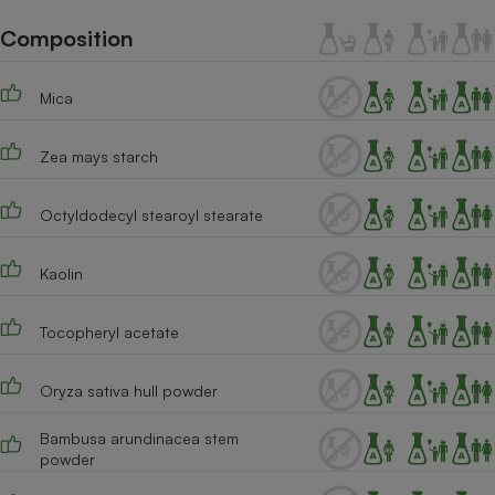
Téléphone mobile -
Smartphone
Composition
Plaque de cuisson à
induction
Mica
Zea mays starch
Climatiseur -
Ventilateur
Octyldodecyl stearoyl stearate
Antivirus
Kaolin
Climatiseur -
Ventilateur
Tocopheryl acetate
Oryza sativa hull powder
Bambusa arundinacea stem
powder