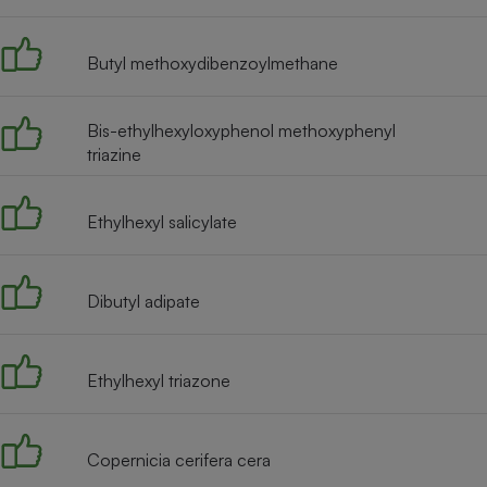
Radiateur électrique
Butyl methoxydibenzoylmethane
Téléphone mobile -
Smartphone
Plaque de cuisson à
Bis-ethylhexyloxyphenol methoxyphenyl
induction
triazine
Ethylhexyl salicylate
Climatiseur -
Ventilateur
Dibutyl adipate
Antivirus
Climatiseur -
Ventilateur
Ethylhexyl triazone
Copernicia cerifera cera