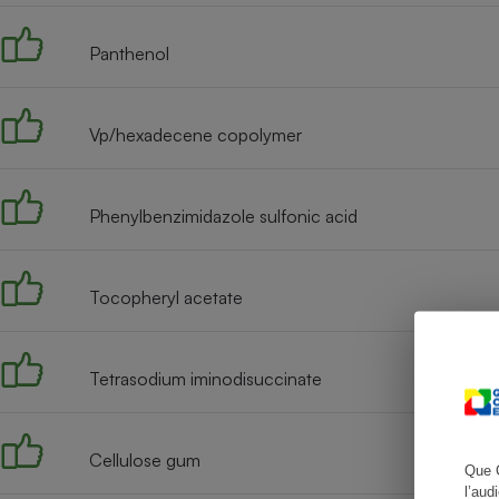
Panthenol
Cafetière à expresso
Vp/hexadecene copolymer
Phenylbenzimidazole sulfonic acid
Tocopheryl acetate
Robot ménager
Tetrasodium iminodisuccinate
Cellulose gum
Que 
l’aud