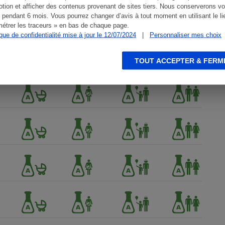
tion et afficher des contenus provenant de sites tiers. Nous conserverons vo
 pendant 6 mois. Vous pourrez changer d’avis à tout moment en utilisant le li
étrer les traceurs » en bas de chaque page.
ique de confidentialité mise à jour le 12/07/2024
|
Personnaliser mes choix
TOUT ACCEPTER & FERM