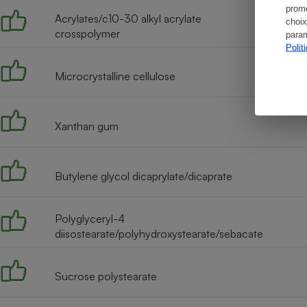
promo
Acrylates/c10-30 alkyl acrylate
choix
crosspolymer
param
Polit
Microcrystalline cellulose
Xanthan gum
Butylene glycol dicaprylate/dicaprate
Polyglyceryl-4
diisostearate/polyhydroxystearate/sebacate
Sucrose polystearate