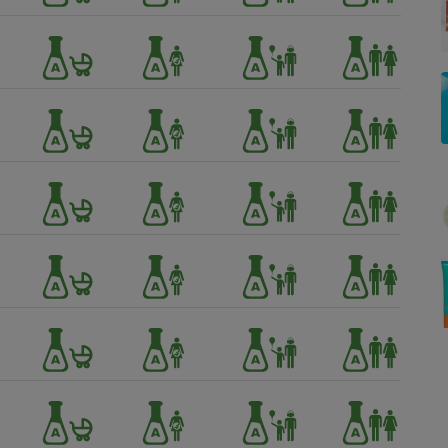
Électricité - Gaz
Appareil photo
numérique
Four encastrable
Lessive
Aspirateur