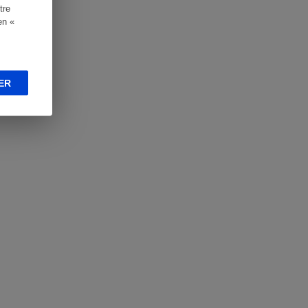
tre
en «
ER