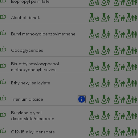
Isopropyl palmitate
Cafetière à expressos
Alcohol denat.
Butyl methoxydibenzoylmethane
Cocoglycerides
Bis-ethylhexyloxyphenol
methoxyphenyl triazine
Robot ménager
Ethylhexyl salicylate
Titanium dioxide
Butylene glycol
dicaprylate/dicaprate
C12-15 alkyl benzoate