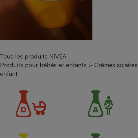
Petit électroménager - U
Complément
alimentaire
Mutuelle
Assurance emprunteur
Tous les produits NIVEA
Matelas
Champagne
Produits pour bébés et enfants
>
Crèmes solaires
bouteille
Banque en 
enfant
Téléviseur
Antimoustique
Lave-linge
Radiateur électrique