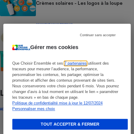
Crèmes solaires - Les logos à la loupe
COMMENT NOUS TESTONS
Crèmes solaires - Le protocole
Continuer sans accepter
Gérer mes cookies
COMMENT NOUS TESTONS
Crèmes solaires visage - Le protocole
Que Choisir Ensemble et ses
7 partenaires
utilisent des
traceurs pour mesurer l’audience, la performance,
personnaliser les contenus, les partager, optimiser la
promotion et afficher des contenus provenant de sites tiers.
Nous conserverons votre choix pendant 6 mois. Vous pourrez
Lire aussi
changer d’avis à tout moment en utilisant le lien « paramétrer
les traceurs » en bas de chaque page.
Politique de confidentialité mise à jour le 12/07/2024
Personnaliser mes choix
ACTUALITÉ
TOUT ACCEPTER & FERMER