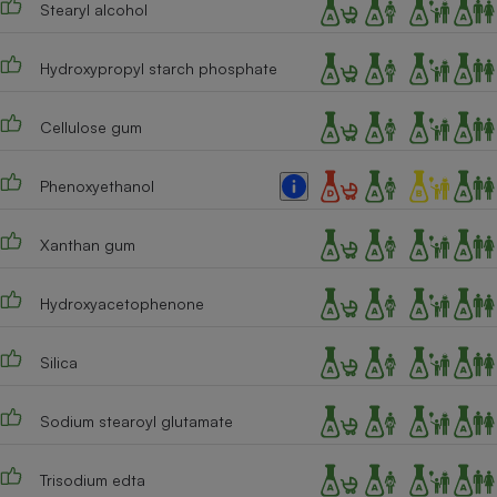
Stearyl alcohol
Hydroxypropyl starch phosphate
Cellulose gum
Phenoxyethanol
Xanthan gum
Hydroxyacetophenone
Silica
Sodium stearoyl glutamate
Trisodium edta