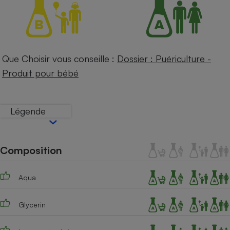
Téléphone mobile -
Smartphone
Plaque de cuisson à
induction
Que Choisir vous conseille :
Dossier : Puériculture -
Produit pour bébé
Climatiseur -
Ventilateur
Légende
Antivirus
Climatiseur -
Ventilateur
Composition
Aqua
Glycerin