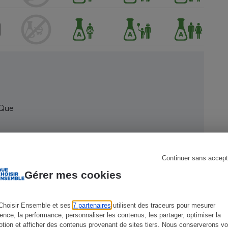
s
Réfrigérateur
 Que
Continuer sans accept
Gérer mes cookies
Choisir Ensemble et ses
7 partenaires
utilisent des traceurs pour mesurer
ience, la performance, personnaliser les contenus, les partager, optimiser la
tion et afficher des contenus provenant de sites tiers. Nous conserverons vo