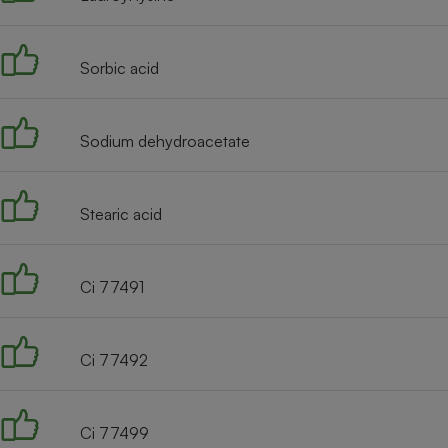
Radiateur électrique
Sorbic acid
Téléphone mobile -
Smartphone
Plaque de cuisson à
induction
Sodium dehydroacetate
Climatiseur -
Stearic acid
Ventilateur
Ci 77491
Antivirus
Climatiseur -
Ventilateur
Ci 77492
Ci 77499