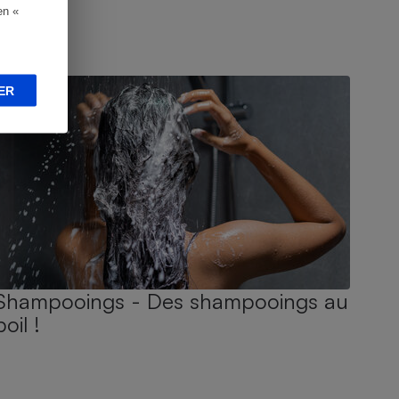
en «
UIDE D'ACHAT
ER
Shampooings - Des shampooings au
poil !