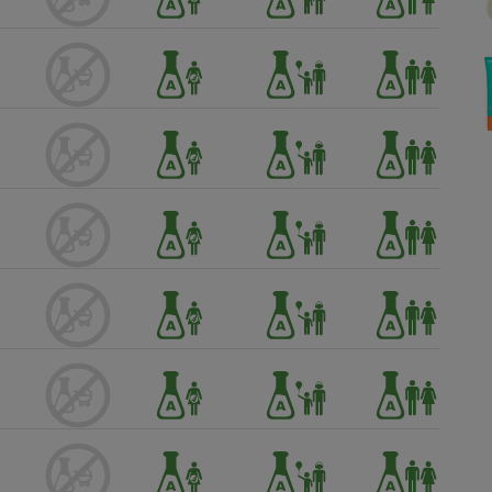
Électricité - Gaz
Appareil photo
numérique
Four encastrable
Lessive
Aspirateur