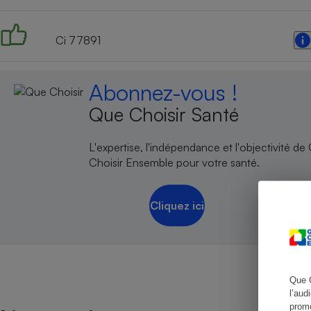
Ci 77891
Cafetière à expresso
Abonnez-vous !
Que Choisir Santé
L'expertise, l'indépendance et l'objectivité de
Choisir Ensemble pour votre santé.
Cliquez ici
Robot ménager
Que 
l’aud
promo