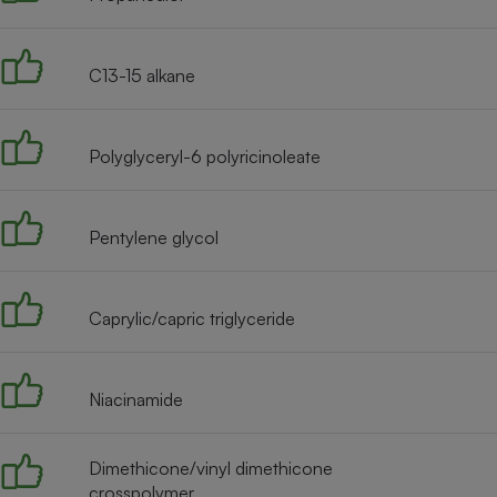
Radiateur électrique
C13-15 alkane
Téléphone mobile -
Smartphone
Plaque de cuisson à
induction
Polyglyceryl-6 polyricinoleate
Climatiseur -
Pentylene glycol
Ventilateur
Caprylic/capric triglyceride
Antivirus
Climatiseur -
Ventilateur
Niacinamide
Dimethicone/vinyl dimethicone
crosspolymer