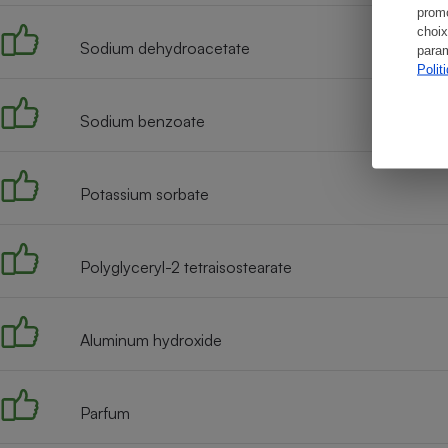
promo
choix
Sodium dehydroacetate
param
Polit
Sodium benzoate
Potassium sorbate
Polyglyceryl-2 tetraisostearate
Aluminum hydroxide
Parfum