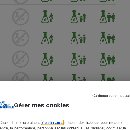
s
Réfrigérateur
Continuer sans accept
Gérer mes cookies
Choisir Ensemble et ses
7 partenaires
utilisent des traceurs pour mesurer
ience, la performance, personnaliser les contenus, les partager, optimiser la