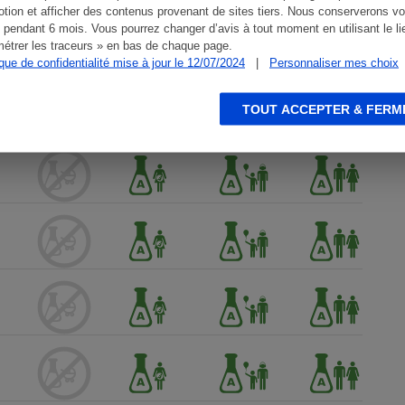
tion et afficher des contenus provenant de sites tiers. Nous conserverons vo
 pendant 6 mois. Vous pourrez changer d’avis à tout moment en utilisant le li
étrer les traceurs » en bas de chaque page.
ique de confidentialité mise à jour le 12/07/2024
|
Personnaliser mes choix
TOUT ACCEPTER & FERM