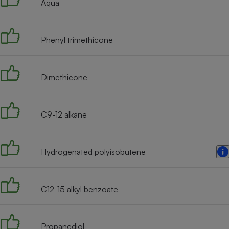
Aqua
Internet
Gros électroménager
Téléphonie
Phenyl trimethicone
Petit électroménager 
Complément
alimentaire
Mutuelle
Dimethicone
Assurance emprunteu
C9-12 alkane
Matelas
Champa
boutei
Banque 
Hydrogenated polyisobutene
Téléviseur
Antimoustique
Lave-linge
C12-15 alkyl benzoate
Propanediol