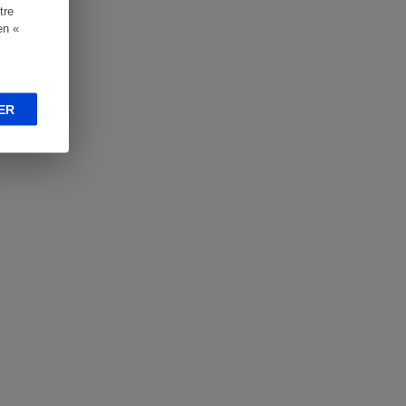
tre
en «
ER