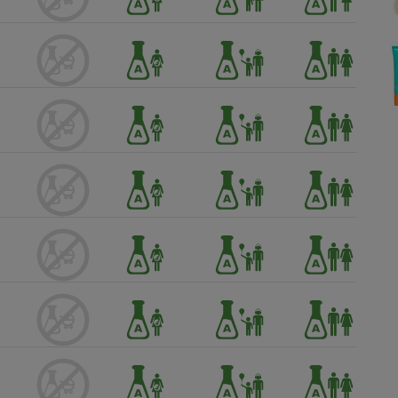
Électricité - Gaz
Appareil photo
numérique
Four encastrable
Lessive
Aspirateur