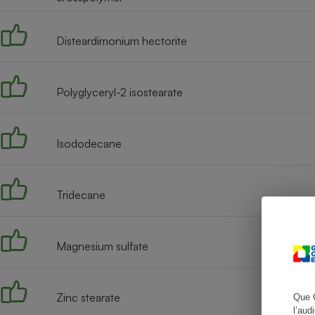
Disteardimonium hectorite
Cafetière à expresso
Polyglyceryl-2 isostearate
Isododecane
Tridecane
Robot ménager
Magnesium sulfate
Zinc stearate
Que 
l’aud