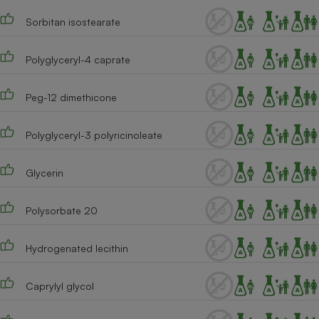
Sorbitan isostearate
Cafetière à expressos
Polyglyceryl-4 caprate
Peg-12 dimethicone
Polyglyceryl-3 polyricinoleate
Robot ménager
Glycerin
Polysorbate 20
Hydrogenated lecithin
Caprylyl glycol