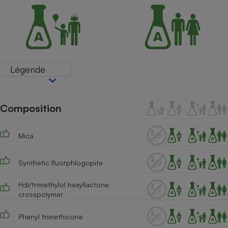
Téléphone mobile -
Smartphone
Plaque de cuisson à
induction
Légende
Climatiseur -
Ventilateur
Composition
Antivirus
Climatiseur -
Mica
Ventilateur
Synthetic fluorphlogopite
Hdi/trimethylol hexyllactone
crosspolymer
Phenyl trimethicone