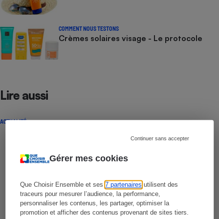
COMMENT NOUS TESTONS
Crèmes solaires visage - Le protocole
Lire aussi
ACTUALITÉ
Continuer sans accepter
Gérer mes cookies
Que Choisir Ensemble et ses
7 partenaires
utilisent des
traceurs pour mesurer l’audience, la performance,
personnaliser les contenus, les partager, optimiser la
promotion et afficher des contenus provenant de sites tiers.