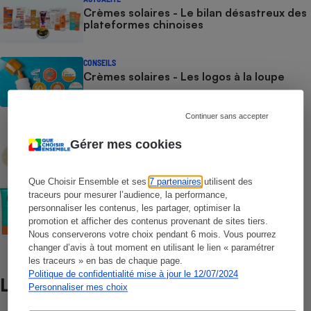
Crèmes solaires - Le bilan désastreux des
plateformes chinoises
CONSEILS
Crèmes solaires - Les logos à la loupe
Continuer sans accepter
COMMENT NOUS TESTONS
Crèmes solaires - Le protocole
Gérer mes cookies
Que Choisir Ensemble et ses
7 partenaires
utilisent des
COMMENT NOUS TESTONS
traceurs pour mesurer l’audience, la performance,
Crèmes solaires visage - Le protocole
personnaliser les contenus, les partager, optimiser la
promotion et afficher des contenus provenant de sites tiers.
Nous conserverons votre choix pendant 6 mois. Vous pourrez
changer d’avis à tout moment en utilisant le lien « paramétrer
les traceurs » en bas de chaque page.
Politique de confidentialité mise à jour le 12/07/2024
Lire aussi
Personnaliser mes choix