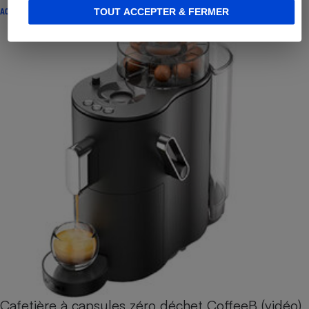
ACTUALITÉ
TOUT ACCEPTER & FERMER
Cafetière à capsules zéro déchet CoffeeB (vidéo)