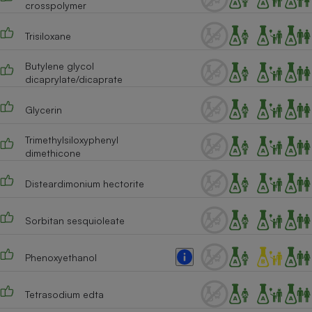
crosspolymer
Cafetière à expressos
Trisiloxane
Butylene glycol
dicaprylate/dicaprate
Glycerin
Trimethylsiloxyphenyl
dimethicone
Robot ménager
Disteardimonium hectorite
Sorbitan sesquioleate
Phenoxyethanol
Tetrasodium edta