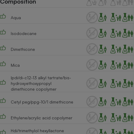
Composition
Téléphone mobile -
Smartphone
Plaque de cuisson à
Aqua
induction
Isododecane
Climatiseur -
Ventilateur
Dimethicone
Mica
Antivirus
Ipdi/di-c12-13 alkyl tartrate/bis-
Climatiseur -
Ventilateur
hydroxyethoxypropyl
dimethicone copolymer
Cetyl peg/ppg-10/1 dimethicone
Ethylene/acrylic acid copolymer
Hdi/trimethylol hexyllactone