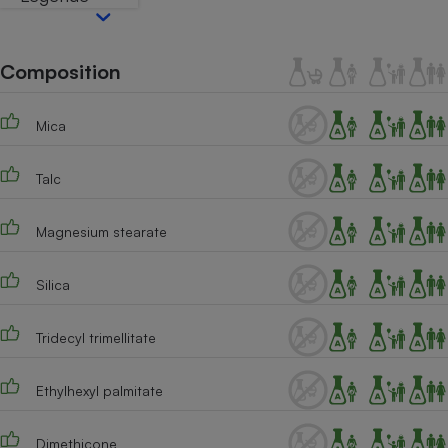
Téléphone mobile -
Smartphone
Plaque de cuisson à
induction
Composition
Mica
Climatiseur -
Ventilateur
Talc
Antivirus
Magnesium stearate
Climatiseur -
Ventilateur
Silica
Tridecyl trimellitate
Ethylhexyl palmitate
Dimethicone