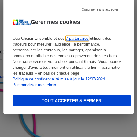
Continuer sans accepter
Gérer mes cookies
Que Choisir Ensemble et ses
7 partenaires
utilisent des
traceurs pour mesurer l’audience, la performance,
personnaliser les contenus, les partager, optimiser la
Cafetière à capsules zéro déchet CoffeeB (vidéo)
promotion et afficher des contenus provenant de sites tiers.
- Premières impressions
Nous conserverons votre choix pendant 6 mois. Vous pourrez
changer d’avis à tout moment en utilisant le lien « paramétrer
les traceurs » en bas de chaque page.
CONSEILS
Politique de confidentialité mise à jour le 12/07/2024
Personnaliser mes choix
TOUT ACCEPTER & FERMER