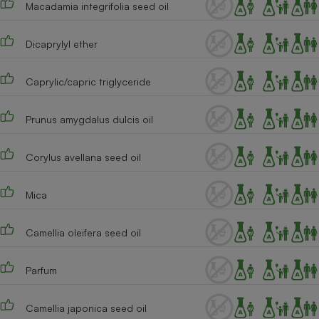
Macadamia integrifolia seed oil
Téléphone mobile -
Smartphone
Plaque de cuisson à
induction
Dicaprylyl ether
Caprylic/capric triglyceride
Climatiseur -
Ventilateur
Prunus amygdalus dulcis oil
Corylus avellana seed oil
Antivirus
Climatiseur -
Mica
Ventilateur
Camellia oleifera seed oil
Parfum
Camellia japonica seed oil