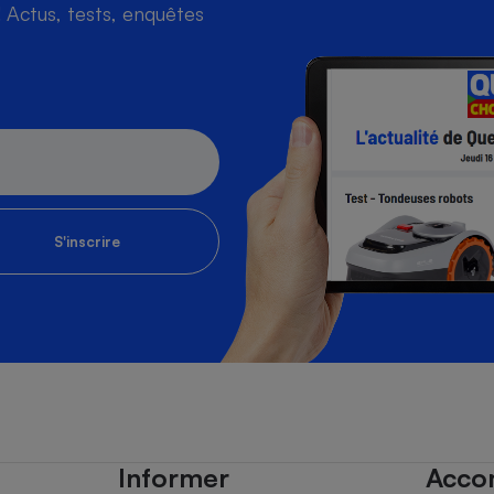
Actus, tests, enquêtes
S'inscrire
Informer
Acco