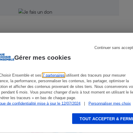
s
Réfrigérateur
Continuer sans accept
Gérer mes cookies
CONSEILS
G
Choisir Ensemble et ses
7 partenaires
utilisent des traceurs pour mesurer
ience, la performance, personnaliser les contenus, les partager, optimiser la
tion et afficher des contenus provenant de sites tiers. Nous conserverons vo
 pendant 6 mois. Vous pourrez changer d’avis à tout moment en utilisant le li
étrer les traceurs » en bas de chaque page.
ique de confidentialité mise à jour le 12/07/2024
|
Personnaliser mes choix
TOUT ACCEPTER & FERM