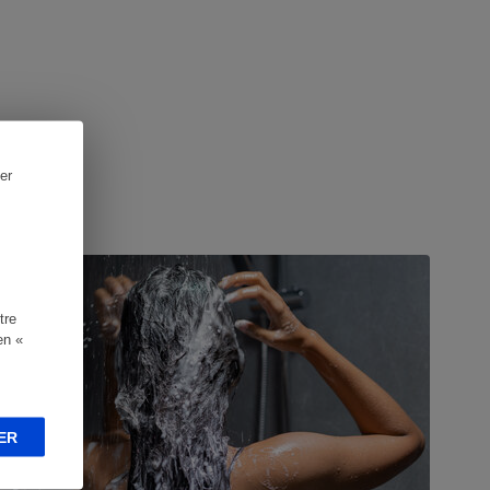
er
UIDE D'ACHAT
tre
en «
ER