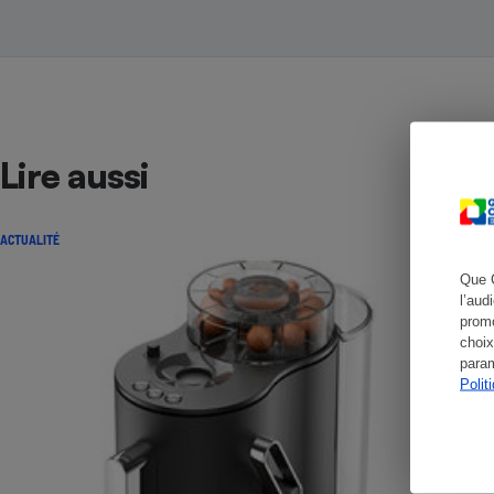
Cafetière à expresso
Lire aussi
ACTUALITÉ
Que 
l’aud
promo
Robot ménager
choix
param
Polit