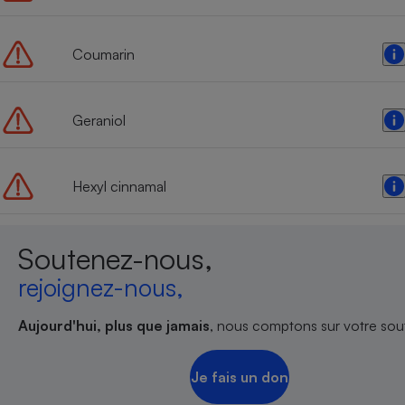
Radiateur électrique
Coumarin
Téléphone mobile -
Smartphone
Plaque de cuisson à
induction
Geraniol
Hexyl cinnamal
Climatiseur -
Ventilateur
Soutenez-nous,
Antivirus
rejoignez-nous,
Climatiseur -
Ventilateur
Aujourd'hui, plus que jamais
, nous comptons sur votre sout
Je fais un don