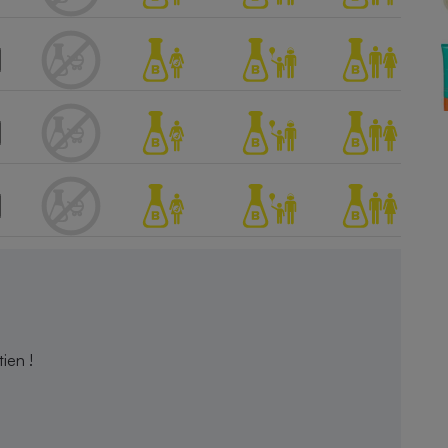
Électricité - Gaz
Appareil photo
numérique
Four encastrable
Lessive
Aspirateur
ien !