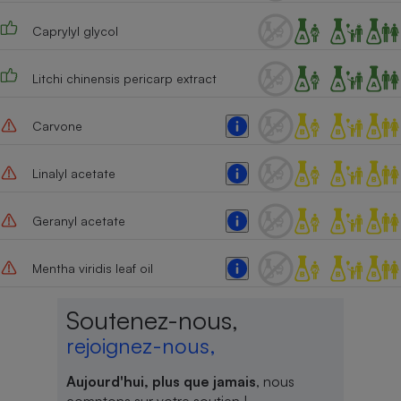
Cafetière à expressos
Caprylyl glycol
Litchi chinensis pericarp extract
Carvone
Linalyl acetate
Robot ménager
Geranyl acetate
Mentha viridis leaf oil
Soutenez-nous,
rejoignez-nous,
Aujourd'hui, plus que jamais
, nous
comptons sur votre soutien !