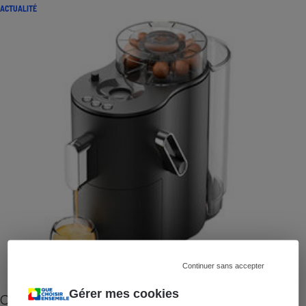
ACTUALITÉ
Continuer sans accepter
Gérer mes cookies
Cafetière à capsules zéro déchet CoffeeB (vidéo)