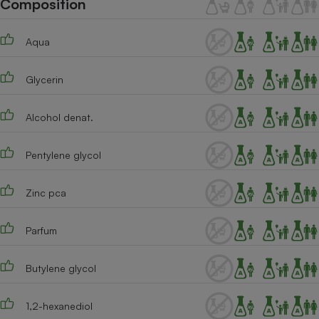
Composition
Téléphone mobile -
Smartphone
Plaque de cuisson à
Aqua
induction
Glycerin
Climatiseur -
Ventilateur
Alcohol denat.
Pentylene glycol
Antivirus
Climatiseur -
Zinc pca
Ventilateur
Parfum
Butylene glycol
1,2-hexanediol