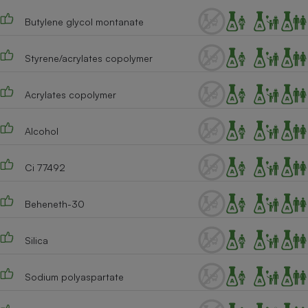
Téléphone mobile -
Smartphone
Butylene glycol montanate
Plaque de cuisson à
induction
Styrene/acrylates copolymer
Acrylates copolymer
Climatiseur -
Ventilateur
Alcohol
Antivirus
Ci 77492
Climatiseur -
Ventilateur
Beheneth-30
Silica
Sodium polyaspartate