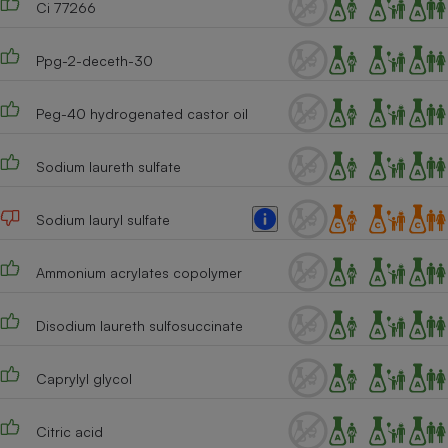
Ci 77266
Cafetière à expressos
Ppg-2-deceth-30
Peg-40 hydrogenated castor oil
Sodium laureth sulfate
Sodium lauryl sulfate
Robot ménager
Ammonium acrylates copolymer
Disodium laureth sulfosuccinate
Caprylyl glycol
Citric acid