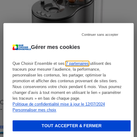
Continuer sans accepter
Gérer mes cookies
Que Choisir Ensemble et ses
7 partenaires
utilisent des
traceurs pour mesurer l’audience, la performance,
personnaliser les contenus, les partager, optimiser la
promotion et afficher des contenus provenant de sites tiers.
Nous conserverons votre choix pendant 6 mois. Vous pourrez
changer d’avis à tout moment en utilisant le lien « paramétrer
les traceurs » en bas de chaque page.
Cafetière à capsules zéro déchet CoffeeB (vidéo)
Politique de confidentialité mise à jour le 12/07/2024
- Premières impressions
Personnaliser mes choix
TOUT ACCEPTER & FERMER
CONSEILS