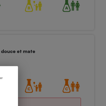
 douce et mate
er