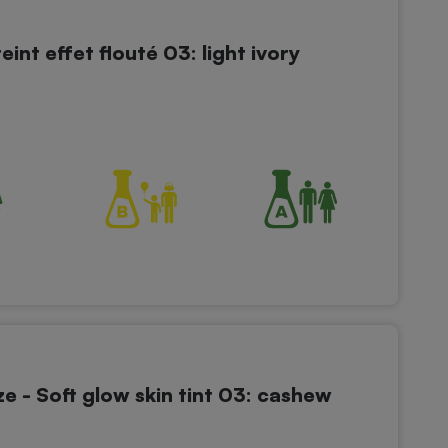
eint effet flouté 03: light ivory
e - Soft glow skin tint 03: cashew