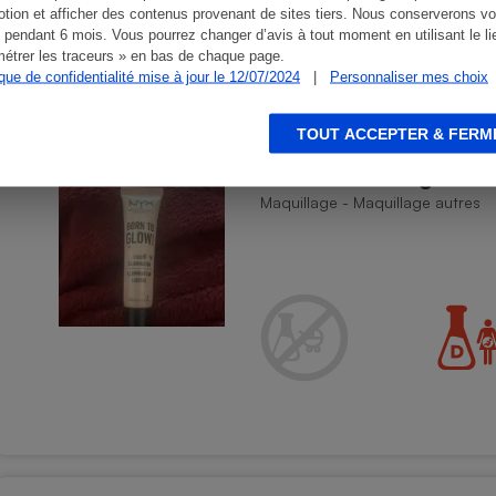
tion et afficher des contenus provenant de sites tiers. Nous conserverons vo
 pendant 6 mois. Vous pourrez changer d’avis à tout moment en utilisant le li
étrer les traceurs » en bas de chaque page.
ique de confidentialité mise à jour le 12/07/2024
|
Personnaliser mes choix
TOUT ACCEPTER & FERM
NYX - Born to glow ! -
Maquillage - Maquillage autres