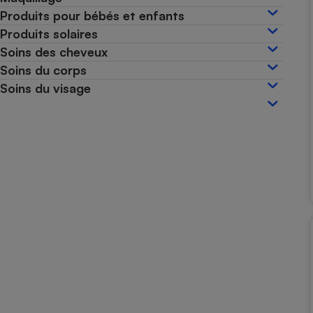
Produits pour bébés et enfants
Internet
Produits solaires
Gros électroménager
Téléphonie
Soins des cheveux
Petit électroménager 
Soins du corps
Complément
alimentaire
Soins du visage
Mutuelle
Assurance emprunteu
Matelas
Champa
boutei
Banque 
Téléviseur
Antimoustique
Lave-linge