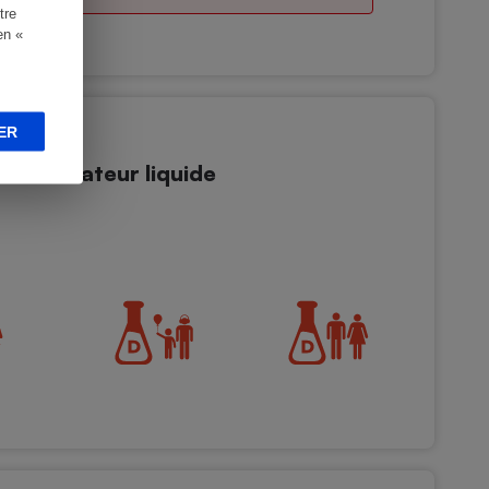
tre
en «
ER
 Illuminateur liquide