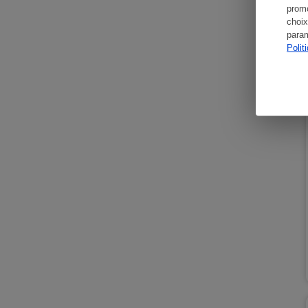
promo
choix
param
Polit