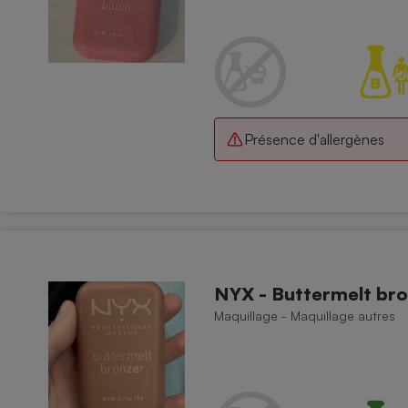
Électricité - Gaz
Appareil photo
numérique
Four encastrable
Présence d'allergènes
Lessive
NYX - Buttermelt bro
Aspirateur
Maquillage - Maquillage autres