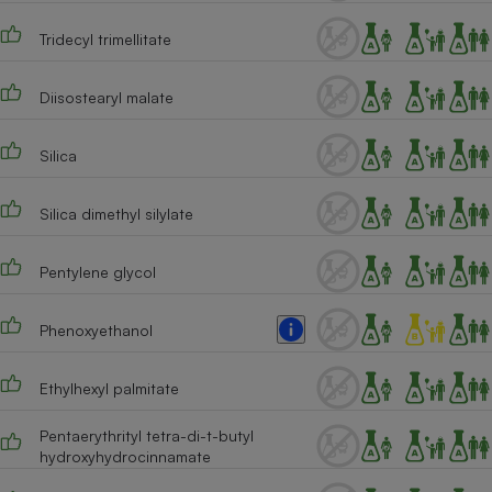
Téléphone mobile -
Smartphone
Tridecyl trimellitate
Plaque de cuisson à
induction
Diisostearyl malate
Silica
Climatiseur -
Ventilateur
Silica dimethyl silylate
Antivirus
Pentylene glycol
Climatiseur -
Ventilateur
Phenoxyethanol
Ethylhexyl palmitate
Pentaerythrityl tetra-di-t-butyl
hydroxyhydrocinnamate