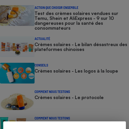
ACTION QUE CHOISIR ENSEMBLE
Test des crèmes solaires vendues sur
Temu, Shein et AliExpress - 9 sur 10
dangereuses pour la santé des
consommateurs
ACTUALITÉ
Crèmes solaires - Le bilan désastreux des
plateformes chinoises
CONSEILS
Crèmes solaires - Les logos à la loupe
COMMENT NOUS TESTONS
Crèmes solaires - Le protocole
COMMENT NOUS TESTONS
Crèmes solaires visage - Le protocole