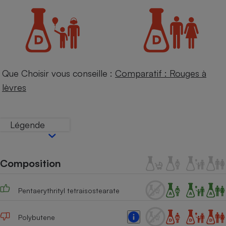
Petit électroménager - U
Complément
alimentaire
Mutuelle
Assurance emprunteur
Que Choisir vous conseille :
Comparatif : Rouges à
lèvres
Matelas
Champagne
bouteille
Banque en 
Légende
Téléviseur
Antimoustique
Lave-linge
Composition
Pentaerythrityl tetraisostearate
Radiateur électrique
Polybutene