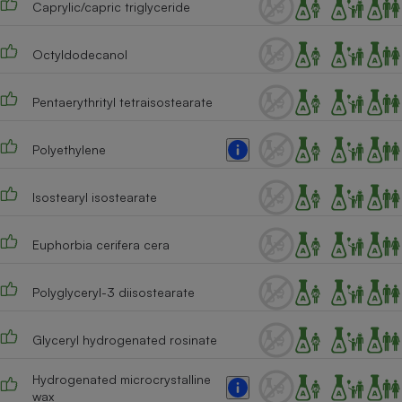
Caprylic/capric triglyceride
Téléphone mobile -
Smartphone
Plaque de cuisson à
induction
Octyldodecanol
Pentaerythrityl tetraisostearate
Climatiseur -
Ventilateur
Polyethylene
Isostearyl isostearate
Antivirus
Climatiseur -
Euphorbia cerifera cera
Ventilateur
Polyglyceryl-3 diisostearate
Glyceryl hydrogenated rosinate
Hydrogenated microcrystalline
wax