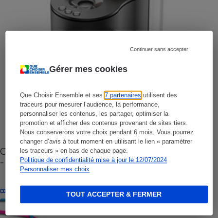
Continuer sans accepter
Gérer mes cookies
Que Choisir Ensemble et ses
7 partenaires
utilisent des
traceurs pour mesurer l’audience, la performance,
personnaliser les contenus, les partager, optimiser la
promotion et afficher des contenus provenant de sites tiers.
Nous conserverons votre choix pendant 6 mois. Vous pourrez
changer d’avis à tout moment en utilisant le lien « paramétrer
Cafetière à capsules zéro déchet CoffeeB (vidéo)
les traceurs » en bas de chaque page.
- Premières impressions
Politique de confidentialité mise à jour le 12/07/2024
Personnaliser mes choix
CONSEILS
TOUT ACCEPTER & FERMER