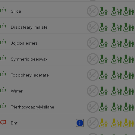
Cafetière à expressos
Silica
Diisostearyl malate
Jojoba esters
Synthetic beeswax
Robot ménager
Tocopheryl acetate
Water
Triethoxycaprylylsilane
Bht